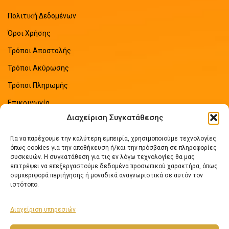
Πολιτική Δεδομένων
Όροι Χρήσης
Τρόποι Αποστολής
Τρόποι Ακύρωσης
Τρόποι Πληρωμής
Επικοινωνία
Διαχείριση Συγκατάθεσης
Sitemap
Για να παρέχουμε την καλύτερη εμπειρία, χρησιμοποιούμε τεχνολογίες
ΠΡΟΣΦΑΤΑ ΑΡΘΡΑ
όπως cookies για την αποθήκευση ή/και την πρόσβαση σε πληροφορίες
συσκευών. Η συγκατάθεση για τις εν λόγω τεχνολογίες θα μας
Οδηγός Εξοικονόμησης Ενέργειας
επιτρέψει να επεξεργαστούμε δεδομένα προσωπικού χαρακτήρα, όπως
συμπεριφορά περιήγησης ή μοναδικά αναγνωριστικά σε αυτόν τον
No Comments
ιστότοπο.
Διαχείριση υπηρεσιών
Πως να επιλέξετε ηλιακό θερμοσίφωνα
No Comments