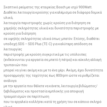
Σκαπτικό ρεύματος της εταιρείας Bosch με ισχύ 900Watt.
Διαθέτει λειτουργία κρούσης για καλέμισμα σε διάφορα δομικά
υλικά,
λειτουργία περιστροφής χωρίς κρούση για διάτρηση σε
χαμηλής σκληρότητας υλικά και δυνατότητα περιστροφής με
κρούση για διάτρηση
σε υψηλής σκληρότητας υλικά όπως μπετόν. Επίσης, διαθέτει
υποδοχή SDS – SDS Plus (TE-C) για καλύτερη απόδοση σε
λειτουργίες
περιστροφής με κρούση συγκριτικά με τις υπόλοιπες
(ενδείκνυνται για εργασία σε μπετό ή πέτρα) και εύκολη αλλαγή
τρυπανιών που
μπορεί να γίνει ακόμη και με το ένα χέρι. Ακόμη, έχει δυνατότητα
προσαρμογής της ταχύτητας έως 800rpm ώστε να ρυθμίζεται
ανάλογα
με την εργασία που θέλετε να κάνετε, λειτουργία βιδώματος/
ξεβιδώματος και προστασία εμπλοκής για αποφυγή
τραυματισμών σε περίπτωση
που το εργαλείο κολλήσει κατά τη χρήση του σε κάποιο σκληρό