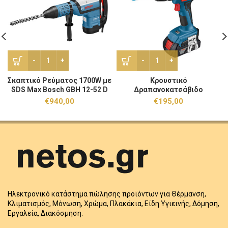
Σκαπτικό Ρεύματος 1700W με SDS Max Bosch GBH 12-52 D P
Κρουστικό Δραπανοκατσάβι
Σκαπτικό Ρεύματος 1700W με
Κρουστικό
SDS Max Bosch GBH 12-52 D
Δραπανοκατσάβιδο
Professional 0611266100
Μπαταρίας Bosch GSB 18V-
€
940,00
€
195,00
2LI 18V με Μπαταρίες 2τεμ x
2Ah 06019D2303
Ηλεκτρονικό κατάστημα πώλησης προϊόντων για Θέρμανση,
Κλιματισμός, Μόνωση, Χρώμα, Πλακάκια, Είδη Υγιεινής, Δόμηση,
Εργαλεία, Διακόσμηση.