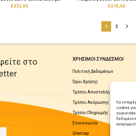
SDS Plus 061123A00
Plus 0611320703
€
332,00
€
370,00
1
2
ΧΡΗΣΙΜΟΙ ΣΥΝΔΕΣΜΟΙ
φείτε στο
etter
Πολιτική Δεδομένων
Όροι Χρήσης
Τρόποι Αποστολής
Τρόποι Ακύρωσης
Για να παρ
cookies γι
Τρόποι Πληρωμής
συγκατάθεσ
δεδομένα π
Επικοινωνία
αναγνωριστ
Sitemap