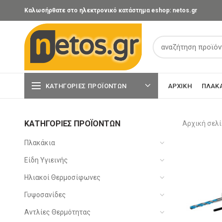
Καλωσήρθατε στο ηλεκτρονικό κατάστημα eshop: netos.gr
ΚΑΤΗΓΟΡΊΕΣ ΠΡΟΪΌΝΤΩΝ
ΑΡΧΙΚΉ
ΠΛΑΚ
ΚΑΤΗΓΟΡΊΕΣ ΠΡΟΪΌΝΤΩΝ
Αρχική σελ
Πλακάκια
Είδη Υγιεινής
Ηλιακοί Θερμοσίφωνες
Γυψοσανίδες
Αντλίες Θερμότητας