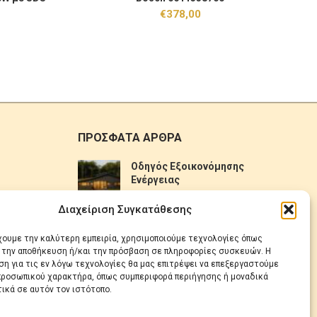
€
378,00
ΠΡΟΣΦΑΤΑ ΑΡΘΡΑ
Οδηγός Εξοικονόμησης
Ενέργειας
No Comments
Διαχείριση Συγκατάθεσης
Πως να επιλέξετε ηλιακό
έχουμε την καλύτερη εμπειρία, χρησιμοποιούμε τεχνολογίες όπως
θερμοσίφωνα
α την αποθήκευση ή/και την πρόσβαση σε πληροφορίες συσκευών. Η
η για τις εν λόγω τεχνολογίες θα μας επιτρέψει να επεξεργαστούμε
No Comments
ροσωπικού χαρακτήρα, όπως συμπεριφορά περιήγησης ή μοναδικά
ικά σε αυτόν τον ιστότοπο.