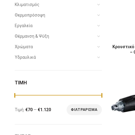
Κλιματισμός
Θερμοπρόσοψη
Εργαλεία
Θέρμανση & Ψύξη
Κρουστικό Δ
Χρώματα
Κρουστικό
– 
Υδραυλικά
ΤΙΜΗ
Τιμή:
€70
—
€1.120
ΦΙΛΤΡΆΡΙΣΜΑ
Ελάχιστη
Μέγιστη
τιμή
τιμή