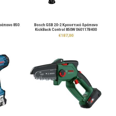
άπανο 850 Watt 060117B500 ποσότητα
Bosch GSB 20-2 Κρουστικό δράπανο KickBack Contr
ράπανο 850
Bosch GSB 20-2 Κρουστικό δράπανο
 ΚΑΛΆΘΙ
ΠΡΟΣΘΉΚΗ ΣΤΟ ΚΑΛΆΘΙ
KickBack Control 850W 060117B400
€
187,00