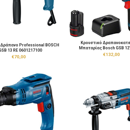
Κρουστικό Δραπανοκατσάβιδο Μ
Κρουστικό Δραπανοκατ
ράπανο Professional BOSCH - GSB 13 RE 0601217100 ποσότητα
ΠΡΟΣΘΉΚΗ ΣΤΟ
 Δράπανο Professional BOSCH
ΠΡΟΣΘΉΚΗ ΣΤΟ ΚΑΛΆΘΙ
Μπαταρίας Bosch GSB 12
GSB 13 RE 0601217100
Μπαταρίες 12V 2x2Ah 060
€
132,00
€
70,00