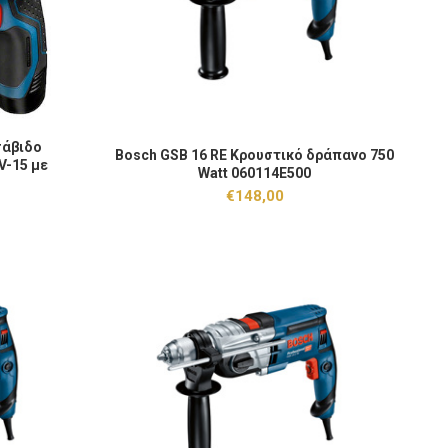
παταρίας Bosch GSB 12V-15 με Μπαταρίες 12V 2x2Ah 06019B690H 
σάβιδο
Bosch GSB 16 RE Κρουστικό δράπανο 750 Watt 060
 ΚΑΛΆΘΙ
Bosch GSB 16 RE Κρουστικό δράπανο 750
ΠΡΟΣΘΉΚΗ ΣΤΟ ΚΑΛΆΘΙ
V-15 με
Watt 060114E500
19B690H
€
148,00