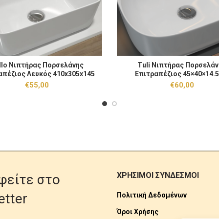
5×14cm ποσότητα
πτήρας Πορσελάνης Επιτραπέζιος Λευκός 410x305x145 ποσότητα
Τuli Νιπτήρας Πορσελάνης Επιτ
llo Nιπτήρας Πορσελάνης
Τuli Νιπτήρας Πορσελάν
ΠΡΟΣΘΉΚΗ ΣΤΟ ΚΑΛΆΘΙ
ΠΡΟΣΘΉΚΗ ΣΤΟ 
απέζιος Λευκός 410x305x145
Επιτραπέζιος 45×40×14.
€
55,00
€
60,00
ΧΡΗΣΙΜΟΙ ΣΥΝΔΕΣΜΟΙ
φείτε στο
etter
Πολιτική Δεδομένων
Όροι Χρήσης