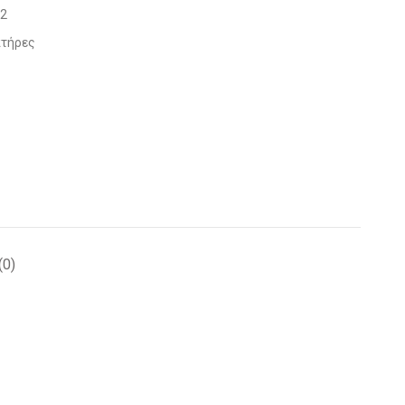
2
πτήρες
(0)