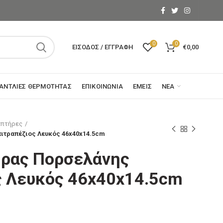
0
0
ΕΊΣΟΔΟΣ / ΕΓΓΡΑΦΉ
€
0,00
ΑΝΤΛΊΕΣ ΘΕΡΜΌΤΗΤΑΣ
ΕΠΙΚΟΙΝΩΝΊΑ
ΕΜΕΊΣ
ΝΈΑ
ιπτήρες
ιτραπέζιος Λευκός 46x40x14.5cm
ήρας Πορσελάνης
ς Λευκός 46x40x14.5cm