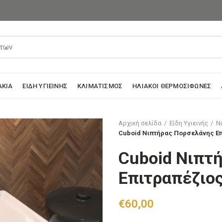
ΆΚΙΑ
ΕΊΔΗ ΥΓΙΕΙΝΉΣ
ΚΛΙΜΑΤΙΣΜΌΣ
ΗΛΙΑΚΟΊ ΘΕΡΜΟΣΊΦΩΝΕΣ
Αρχική σελίδα
Είδη Υγιεινής
Ν
Cuboid Nιπτήρας Πορσελάνης Επ
Cuboid Nιπτ
Επιτραπέζιο
€
60,00