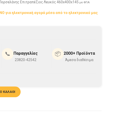
 Πορσελάνης Επιτραπέζιος Λευκός 460x400x145
με ΦΠΑ
ΟΝΟ για ηλεκτρονική αγορά μέσα από το ηλεκτρονικό μας
📞
📦
Παραγγελίες
2000+ Προϊόντα
23820-42542
Άμεσα διαθέσιμα
πιτραπέζιος Λευκός 46x40x14.5cm ποσότητα
Ο ΚΑΛΆΘΙ