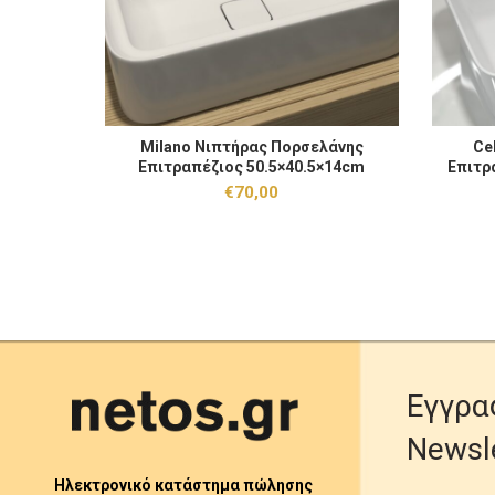
Milano Νιπτήρας Πορσελάνης Επιτραπέζιος 50.5×40.
Cello Nι
Milano Νιπτήρας Πορσελάνης
Ce
ΠΡΟΣΘΉΚΗ ΣΤΟ ΚΑΛΆΘΙ
Επιτραπέζιος 50.5×40.5×14cm
Επιτρ
€
70,00
Εγγρα
Newsl
Ηλεκτρονικό κατάστημα πώλησης