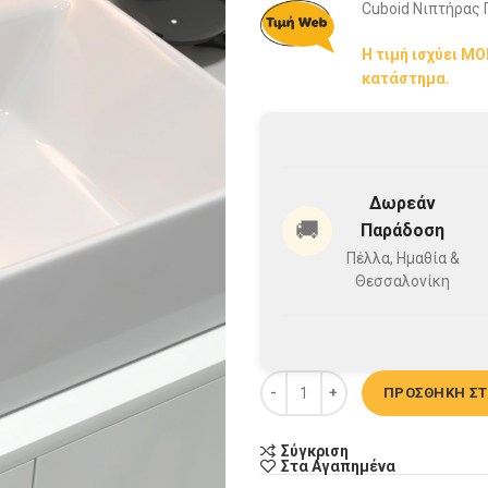
Cuboid Nιπτήρας
Η τιμή ισχύει Μ
κατάστημα.
Δωρεάν
🚚
Παράδοση
Πέλλα, Ημαθία &
Θεσσαλονίκη
Cuboid Nιπτήρας Πορσελάνης Ε
ΠΡΟΣΘΉΚΗ ΣΤ
Σύγκριση
Στα Αγαπημένα