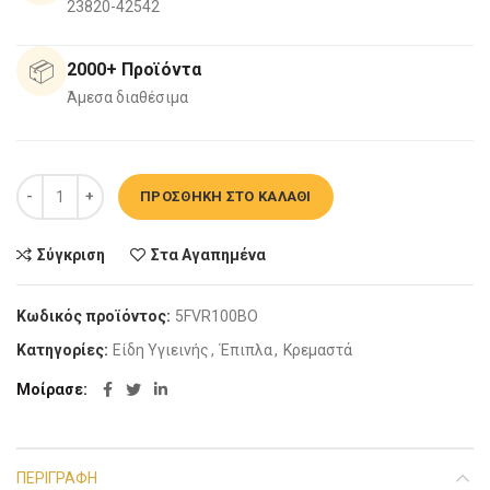
23820-42542
📦
2000+ Προϊόντα
Άμεσα διαθέσιμα
Σετ Μπάνιου Drop Verona 100 Amber Baroque Oak ποσότητα
ΠΡΟΣΘΉΚΗ ΣΤΟ ΚΑΛΆΘΙ
Σύγκριση
Στα Αγαπημένα
Κωδικός προϊόντος:
5FVR100BO
Κατηγορίες:
Είδη Υγιεινής
,
Έπιπλα
,
Κρεμαστά
Μοίρασε
ΠΕΡΙΓΡΑΦΉ