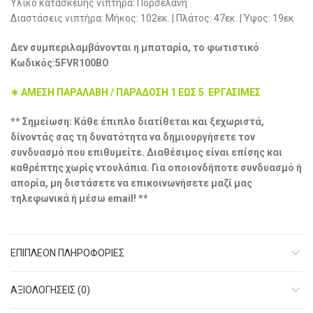
Υλικό κατασκευής νιπτήρα: Πορσελάνη
Διαστάσεις νιπτήρα: Μήκος: 102εκ. | Πλάτος: 47εκ. | Ύψος: 19εκ
Δεν συμπεριλαμβάνονται η μπαταρία, το φωτιστικό
Κωδικός:5FVR100BO
∗ ΑΜΕΣΗ ΠΑΡΑΛΑΒΗ / ΠΑΡΑΔΟΣΗ 1 ΕΩΣ 5 ΕΡΓΑΣΙΜΕΣ
** Σημείωση: Κάθε έπιπλο διατίθεται και ξεχωριστά,
δίνοντάς σας τη δυνατότητα να δημιουργήσετε τον
συνδυασμό που επιθυμείτε. Διαθέσιμος είναι επίσης και
καθρέπτης χωρίς ντουλάπια. Για οποιονδήποτε συνδυασμό ή
απορία, μη διστάσετε να επικοινωνήσετε μαζί μας
τηλεφωνικά ή μέσω email! **
ΕΠΙΠΛΈΟΝ ΠΛΗΡΟΦΟΡΊΕΣ
ΑΞΙΟΛΟΓΉΣΕΙΣ (0)