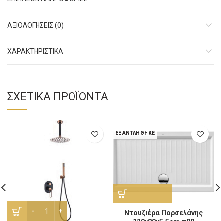
ΑΞΙΟΛΟΓΉΣΕΙΣ (0)
ΧΑΡΑΚΤHΡΙΣΤΙΚΑ
ΣΧΕΤΙΚΆ ΠΡΟΪΌΝΤΑ
ΕΞΑΝΤΛΉΘΗΚΕ
Σύστημα Εντοιχισμού σετ Mona Rose Gold οροφής ποσότητα
Ντουζιέρα Πορσελάνης