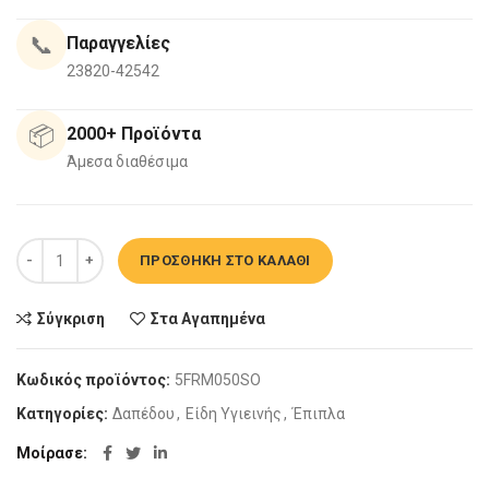
📞
Παραγγελίες
23820-42542
📦
2000+ Προϊόντα
Άμεσα διαθέσιμα
Σετ Μπάνιου Drop Roma 50 Slavonia Oak ποσότητα
ΠΡΟΣΘΉΚΗ ΣΤΟ ΚΑΛΆΘΙ
Σύγκριση
Στα Αγαπημένα
Κωδικός προϊόντος:
5FRM050SO
Κατηγορίες:
Δαπέδου
,
Είδη Υγιεινής
,
Έπιπλα
Μοίρασε