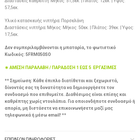
Διαστάσεις καθρέπτη: Μήκος: 51,5εκ. | Πλάτος: 12εκ. | Ύψος:
57,5εκ.
Υλικό κατασκευής νιπτήρα: Πορσελάνη
Διαστάσεις νιπτήρα: Μήκος: Μήκος: 50εκ. | Πλάτος: 39εκ. | Ύψος:
17,5εκ.
Δεν συμπεριλαμβάνονται η μπαταρία, το φωτιστικό
Κωδικός: 5FRM050SO
∗ ΑΜΕΣΗ ΠΑΡΑΛΑΒΗ / ΠΑΡΑΔΟΣΗ 1 ΕΩΣ 5 ΕΡΓΑΣΙΜΕΣ
** Σημείωση: Κάθε έπιπλο διατίθεται και ξεχωριστά,
δίνοντάς σας τη δυνατότητα να δημιουργήσετε τον
συνδυασμό που επιθυμείτε. Διαθέσιμος είναι επίσης και
καθρέπτης χωρίς ντουλάπια. Για οποιονδήποτε συνδυασμό ή
απορία, μη διστάσετε να επικοινωνήσετε μαζί μας
τηλεφωνικά ή μέσω email! **
ΕΠΙΠΛΈΟΝ ΠΛΗΡΟΦΟΡΊΕΣ