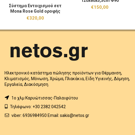
120x80x5,5cm Φ90
Σύστημα Εντοιχισμού σετ
€
150,00
Mona Rose Gold οροφής
€
320,00
Ηλεκτρονικό κατάστημα πώλησης προϊόντων για Θέρμανση,
Κλιματισμός, Μόνωση, Χρώμα, Πλακάκια, Είδη Υγιεινής, Δόμηση,
Εργαλεία, Διακόσμηση.
1o χλμ Καρυώτισσας-Παλαιφύτου
Τηλέφωνο: +30 2382 042542
viber: 6936984950 Email: sakis@netos.gr