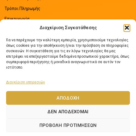
Τρόποι Πληρωμής
Επικοινωνία
Διαχείριση Συγκατάθεσης
Sitemap
Για να παρέχουμε την καλύτερη εμπειρία, χρησιμοποιούμε τεχνολογίες
ΠΡΟΣΦΑΤΑ ΑΡΘΡΑ
όπως cookies για την αποθήκευση ή/και την πρόσβαση σε πληροφορίες
συσκευών. Η συγκατάθεση για τις εν λόγω τεχνολογίες θα μας
επιτρέψει να επεξεργαστούμε δεδομένα προσωπικού χαρακτήρα, όπως
Οδηγός Εξοικονόμησης Ενέργειας
συμπεριφορά περιήγησης ή μοναδικά αναγνωριστικά σε αυτόν τον
No Comments
ιστότοπο.
Διαχείριση υπηρεσιών
Πως να επιλέξετε ηλιακό θερμοσίφωνα
No Comments
ΑΠΟΔΟΧΉ
ΔΕΝ ΑΠΟΔΈΧΟΜΑΙ
Lexicon Software
Netos.gr
2024 Αναπτύχθηκε από
- Εφαρμογές Νέων
ΠΡΟΒΟΛΉ ΠΡΟΤΙΜΉΣΕΩΝ
Τεχνολογιών.