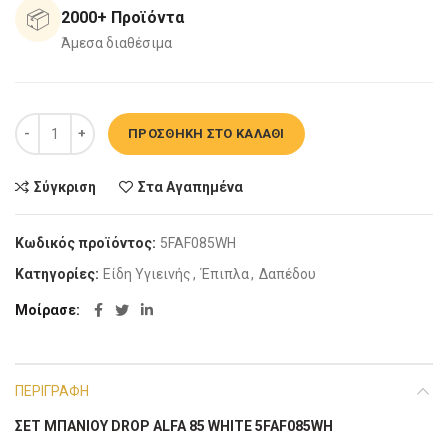
📦
2000+ Προϊόντα
Άμεσα διαθέσιμα
Σετ Μπάνιου Drop Αlfa 85 White ποσότητα
ΠΡΟΣΘΉΚΗ ΣΤΟ ΚΑΛΆΘΙ
Σύγκριση
Στα Αγαπημένα
Κωδικός προϊόντος:
5FAF085WH
Κατηγορίες:
Είδη Υγιεινής
,
Έπιπλα
,
Δαπέδου
Μοίρασε
ΠΕΡΙΓΡΑΦΉ
ΣΕΤ ΜΠΆΝΙΟΥ DROP ALFA 85 WHITE 5FAF085WH