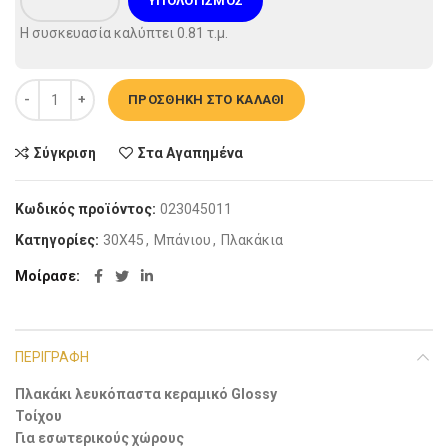
ΥΠΟΛΟΓΙΣΜΌΣ
Η συσκευασία καλύπτει
0.81
τ.μ.
Πλακάκι τοίχου -1391 D 30x45cm ποσότητα
ΠΡΟΣΘΉΚΗ ΣΤΟ ΚΑΛΆΘΙ
Σύγκριση
Στα Αγαπημένα
Κωδικός προϊόντος:
023045011
Κατηγορίες:
30X45
,
Μπάνιου
,
Πλακάκια
Μοίρασε
ΠΕΡΙΓΡΑΦΉ
Πλακάκι λευκόπαστα κεραμικό Glossy
Τοίχου
Για εσωτερικούς χώρους