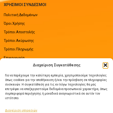
ΧΡΗΣΙΜΟΙ ΣΥΝΔΕΣΜΟΙ
Πολιτική Δεδομένων
Όροι Χρήσης
Τρόποι Αποστολής
Τρόποι Ακύρωσης
Τρόποι Πληρωμής
Επικοινωνία
Διαχείριση Συγκατάθεσης
Sitemap
Για να παρέχουμε την καλύτερη εμπειρία, χρησιμοποιούμε τεχνολογίες
ΠΡΟΣΦΑΤΑ ΑΡΘΡΑ
όπως cookies για την αποθήκευση ή/και την πρόσβαση σε πληροφορίες
συσκευών. Η συγκατάθεση για τις εν λόγω τεχνολογίες θα μας
επιτρέψει να επεξεργαστούμε δεδομένα προσωπικού χαρακτήρα, όπως
Οδηγός Εξοικονόμησης Ενέργειας
συμπεριφορά περιήγησης ή μοναδικά αναγνωριστικά σε αυτόν τον
No Comments
ιστότοπο.
Διαχείριση υπηρεσιών
Πως να επιλέξετε ηλιακό θερμοσίφωνα