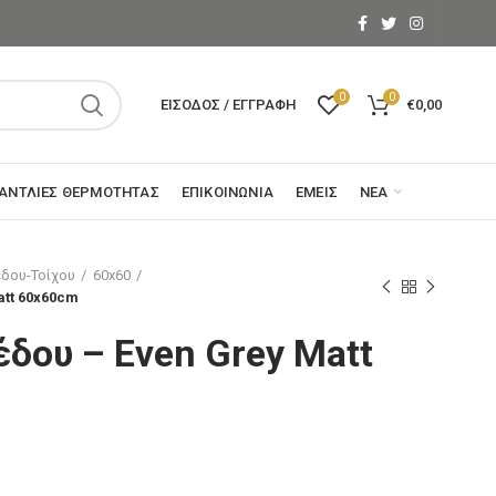
0
0
ΕΊΣΟΔΟΣ / ΕΓΓΡΑΦΉ
€
0,00
ΑΝΤΛΊΕΣ ΘΕΡΜΌΤΗΤΑΣ
ΕΠΙΚΟΙΝΩΝΊΑ
ΕΜΕΊΣ
ΝΈΑ
δου-Τοίχου
60x60
att 60x60cm
δου – Even Grey Matt