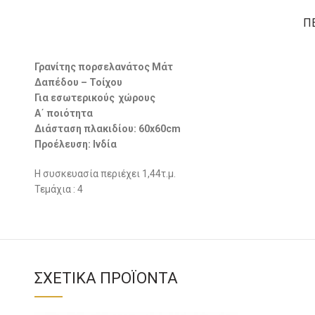
Π
Γρανίτης πορσελανάτος Mάτ
Δαπέδου – Τοίχου
Για εσωτερικούς χώρους
Α΄ ποιότητα
Διάσταση πλακιδίου: 60x60cm
Προέλευση: Ινδία
Η συσκευασία περιέχει 1,44τ.μ.
Τεμάχια : 4
ΣΧΕΤΙΚΆ ΠΡΟΪΌΝΤΑ