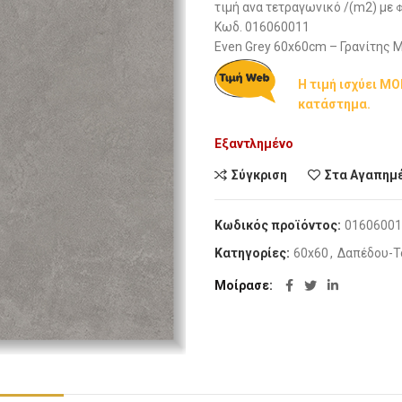
τιμή ανα τετραγωνικό /(m2) με
Φ
Κωδ. 016060011
Even Grey 60x60cm – Γρανίτης M
Η τιμή ισχύει Μ
κατάστημα.
Εξαντλημένο
Σύγκριση
Στα Αγαπημ
Κωδικός προϊόντος:
01606001
Κατηγορίες:
60x60
,
Δαπέδου-Τ
Μοίρασε