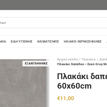
ΆΚΙΑ
ΕΊΔΗ ΥΓΙΕΙΝΉΣ
ΚΛΙΜΑΤΙΣΜΌΣ
ΗΛΙΑΚΟΊ ΘΕΡΜΟΣΊΦΩΝΕΣ
Αρχική σελίδα
Πλακάκια
Δαπέ
ΕΞΑΝΤΛΉΘΗΚΕ
Πλακάκι δαπέδου – Even Grey M
Πλακάκι δαπέ
60x60cm
€
11,00