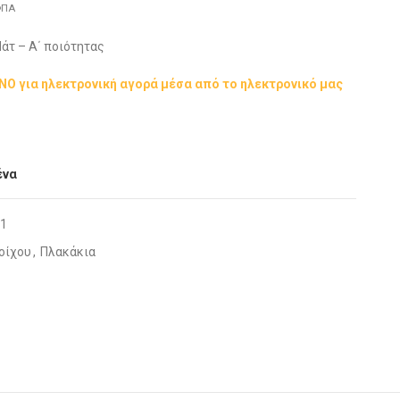
ΠΑ
άτ – Α΄ ποιότητας
ΟΝΟ για ηλεκτρονική αγορά μέσα από το ηλεκτρονικό μας
ένα
1
οίχου
,
Πλακάκια