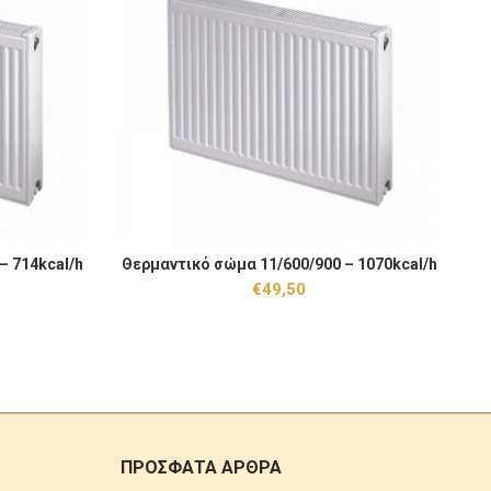
714kcal/h ποσότητα
Θερμαντικό σώμα 11/600/900 - 1070kcal/h ποσότητ
Θε
– 714kcal/h
Θερμαντικό σώμα 11/600/900 – 1070kcal/h
Θε
 ΚΑΛΆΘΙ
ΠΡΟΣΘΉΚΗ ΣΤΟ ΚΑΛΆΘΙ
€
49,50
ΠΡΟΣΦΑΤΑ ΑΡΘΡΑ