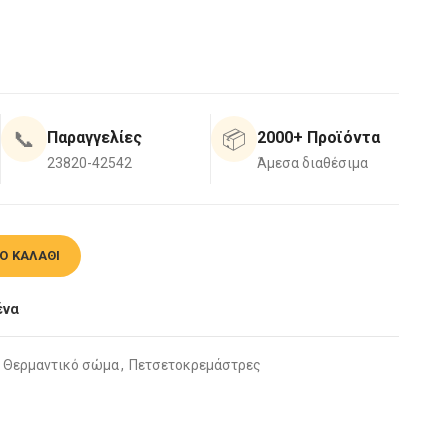
📞
📦
Παραγγελίες
2000+ Προϊόντα
23820-42542
Άμεσα διαθέσιμα
ευκή ποσότητα
Ο ΚΑΛΆΘΙ
ένα
Θερμαντικό σώμα
,
Πετσετοκρεμάστρες