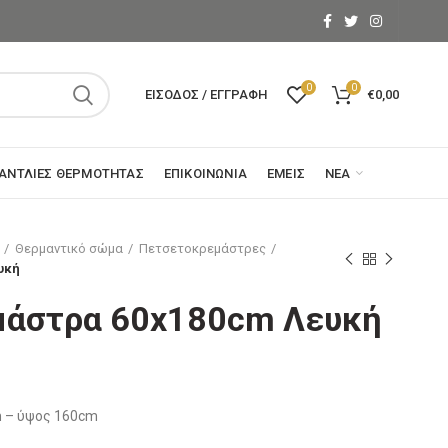
0
0
ΕΊΣΟΔΟΣ / ΕΓΓΡΑΦΉ
€
0,00
ΑΝΤΛΊΕΣ ΘΕΡΜΌΤΗΤΑΣ
ΕΠΙΚΟΙΝΩΝΊΑ
ΕΜΕΊΣ
ΝΈΑ
Θερμαντικό σώμα
Πετσετοκρεμάστρες
υκή
μάστρα 60x180cm Λευκή
m – ύψος 160cm