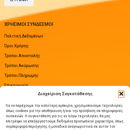
ΧΡΗΣΙΜΟΙ ΣΥΝΔΕΣΜΟΙ
Πολιτική Δεδομένων
Όροι Χρήσης
Τρόποι Αποστολής
Τρόποι Ακύρωσης
Τρόποι Πληρωμής
Επικοινωνία
Διαχείριση Συγκατάθεσης
Sitemap
Για να παρέχουμε την καλύτερη εμπειρία, χρησιμοποιούμε τεχνολογίες
ΠΡΟΣΦΑΤΑ ΑΡΘΡΑ
όπως cookies για την αποθήκευση ή/και την πρόσβαση σε πληροφορίες
συσκευών. Η συγκατάθεση για τις εν λόγω τεχνολογίες θα μας
επιτρέψει να επεξεργαστούμε δεδομένα προσωπικού χαρακτήρα, όπως
Οδηγός Εξοικονόμησης Ενέργειας
συμπεριφορά περιήγησης ή μοναδικά αναγνωριστικά σε αυτόν τον
No Comments