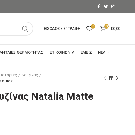
0
0
ΕΊΣΟΔΟΣ / ΕΓΓΡΑΦΉ
€
0,00
ΑΝΤΛΊΕΣ ΘΕΡΜΌΤΗΤΑΣ
ΕΠΙΚΟΙΝΩΝΊΑ
ΕΜΕΊΣ
ΝΈΑ
παταρίες
Κουζίνας
e Black
ζίνας Natalia Matte