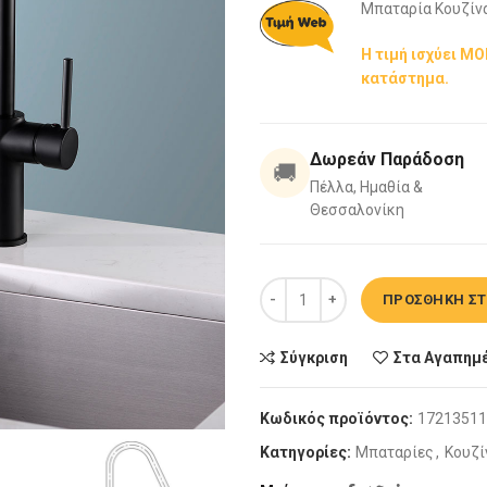
Μπαταρία Κουζίνα
Η τιμή ισχύει Μ
κατάστημα.
Δωρεάν Παράδοση
🚚
Πέλλα, Ημαθία &
Θεσσαλονίκη
Μπαταρία Κουζίνας Natalia Matt
ΠΡΟΣΘΉΚΗ ΣΤ
Σύγκριση
Στα Αγαπημ
Κωδικός προϊόντος:
17213511
Κατηγορίες:
Μπαταρίες
,
Κουζί