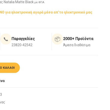
ς Νatalia Matte Black
με ΦΠΑ
ΟΝΟ για ηλεκτρονική αγορά μέσα απ’το ηλεκτρονικό μας
📞
📦
Παραγγελίες
2000+ Προϊόντα
23820-42542
Άμεσα διαθέσιμα
e Black ποσότητα
Ο ΚΑΛΆΘΙ
ένα
3
νας