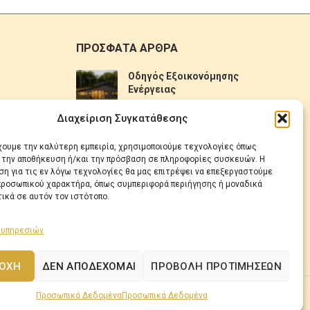
ΠΡΟΣΦΑΤΑ ΑΡΘΡΑ
Οδηγός Εξοικονόμησης
Ενέργειας
No Comments
Διαχείριση Συγκατάθεσης
Πως να επιλέξετε ηλιακό
έχουμε την καλύτερη εμπειρία, χρησιμοποιούμε τεχνολογίες όπως
θερμοσίφωνα
α την αποθήκευση ή/και την πρόσβαση σε πληροφορίες συσκευών. Η
η για τις εν λόγω τεχνολογίες θα μας επιτρέψει να επεξεργαστούμε
No Comments
ροσωπικού χαρακτήρα, όπως συμπεριφορά περιήγησης ή μοναδικά
ικά σε αυτόν τον ιστότοπο.
 υπηρεσιών
ΟΧΉ
ΔΕΝ ΑΠΟΔΈΧΟΜΑΙ
ΠΡΟΒΟΛΉ ΠΡΟΤΙΜΉΣΕΩΝ
Προσωπικά Δεδομένα
Προσωπικά Δεδομένα