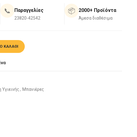
📞
📦
Παραγγελίες
2000+ Προϊόντα
23820-42542
Άμεσα διαθέσιμα
m ποσότητα
Ο ΚΑΛΆΘΙ
ένα
η Υγιεινής
,
Μπανιέρες