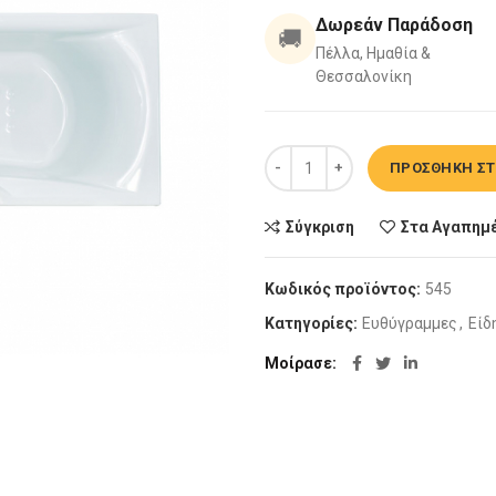
Δωρεάν Παράδοση
🚚
Πέλλα, Ημαθία &
Θεσσαλονίκη
Μπανιέρα Sanitec Iris 180X80c
ΠΡΟΣΘΉΚΗ ΣΤ
Σύγκριση
Στα Αγαπημ
Κωδικός προϊόντος:
545
Κατηγορίες:
Eυθύγραμμες
,
Είδ
Μοίρασε