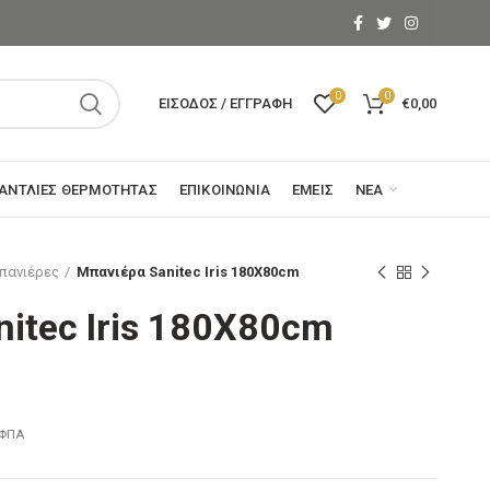
0
0
ΕΊΣΟΔΟΣ / ΕΓΓΡΑΦΉ
€
0,00
ΑΝΤΛΊΕΣ ΘΕΡΜΌΤΗΤΑΣ
ΕΠΙΚΟΙΝΩΝΊΑ
ΕΜΕΊΣ
ΝΈΑ
πανιέρες
Μπανιέρα Sanitec Iris 180X80cm
itec Iris 180X80cm
 ΦΠΑ