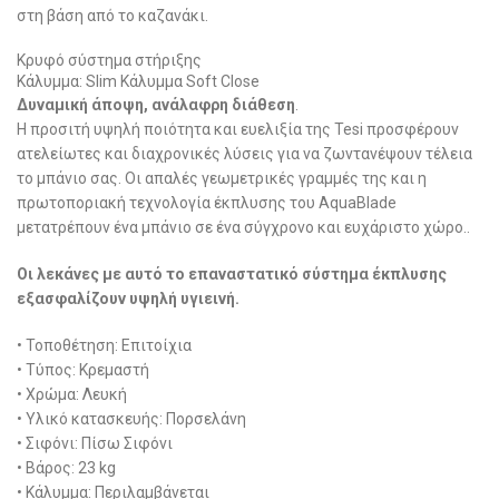
στη βάση από το καζανάκι.
Κρυφό σύστημα στήριξης
Κάλυμμα: Slim Κάλυμμα Soft Close
Δυναμική άποψη, ανάλαφρη διάθεση
.
Η προσιτή υψηλή ποιότητα και ευελιξία της Tesi προσφέρουν
ατελείωτες και διαχρονικές λύσεις για να ζωντανέψουν τέλεια
το μπάνιο σας. Οι απαλές γεωμετρικές γραμμές της και η
πρωτοποριακή τεχνολογία έκπλυσης του AquaBlade
μετατρέπουν ένα μπάνιο σε ένα σύγχρονο και ευχάριστο χώρο..
Οι λεκάνες με αυτό το επαναστατικό σύστημα έκπλυσης
εξασφαλίζουν υψηλή υγιεινή.
• Τοποθέτηση: Επιτοίχια
• Τύπος: Κρεμαστή
• Χρώμα: Λευκή
• Υλικό κατασκευής: Πορσελάνη
• Σιφόνι: Πίσω Σιφόνι
• Βάρος: 23 kg
• Κάλυμμα: Περιλαμβάνεται