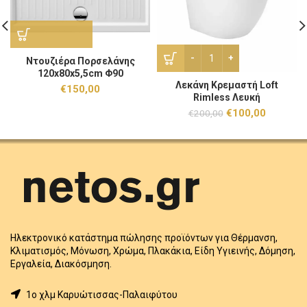
Λεκάνη Κρεμαστή Loft Riml
Ντουζιέρα Πορσελάνης
120x80x5,5cm Φ90
Λεκάνη Κρεμαστή Loft
€
150,00
Rimless Λευκή
Original
Η
€
100,00
€
200,00
price
τρέχουσ
was:
τιμή
€200,00.
είναι:
€100,00.
Ηλεκτρονικό κατάστημα πώλησης προϊόντων για Θέρμανση,
Κλιματισμός, Μόνωση, Χρώμα, Πλακάκια, Είδη Υγιεινής, Δόμηση,
Εργαλεία, Διακόσμηση.
1o χλμ Καρυώτισσας-Παλαιφύτου