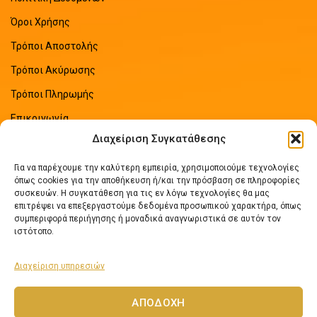
Όροι Χρήσης
Τρόποι Αποστολής
Τρόποι Ακύρωσης
Τρόποι Πληρωμής
Επικοινωνία
Διαχείριση Συγκατάθεσης
Sitemap
Για να παρέχουμε την καλύτερη εμπειρία, χρησιμοποιούμε τεχνολογίες
ΠΡΟΣΦΑΤΑ ΑΡΘΡΑ
όπως cookies για την αποθήκευση ή/και την πρόσβαση σε πληροφορίες
συσκευών. Η συγκατάθεση για τις εν λόγω τεχνολογίες θα μας
επιτρέψει να επεξεργαστούμε δεδομένα προσωπικού χαρακτήρα, όπως
Οδηγός Εξοικονόμησης Ενέργειας
συμπεριφορά περιήγησης ή μοναδικά αναγνωριστικά σε αυτόν τον
No Comments
ιστότοπο.
Διαχείριση υπηρεσιών
Πως να επιλέξετε ηλιακό θερμοσίφωνα
No Comments
ΑΠΟΔΟΧΉ