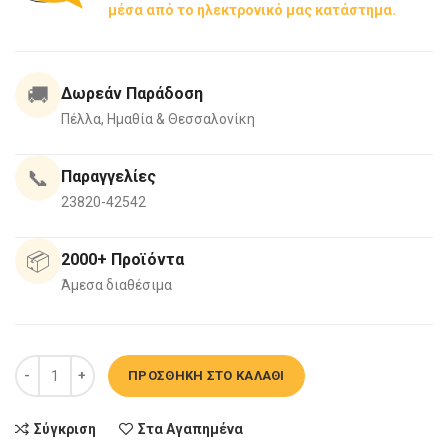
μέσα από το ηλεκτρονικό μας κατάστημα.
🚚
Δωρεάν Παράδοση
Πέλλα, Ημαθία & Θεσσαλονίκη
📞
Παραγγελίες
23820-42542
📦
2000+ Προϊόντα
Άμεσα διαθέσιμα
Λεκάνη Κρεμαστή Ideal HF Standard Tesi II με Soft Close Λευκή ποσ
ΠΡΟΣΘΉΚΗ ΣΤΟ ΚΑΛΆΘΙ
Σύγκριση
Στα Αγαπημένα