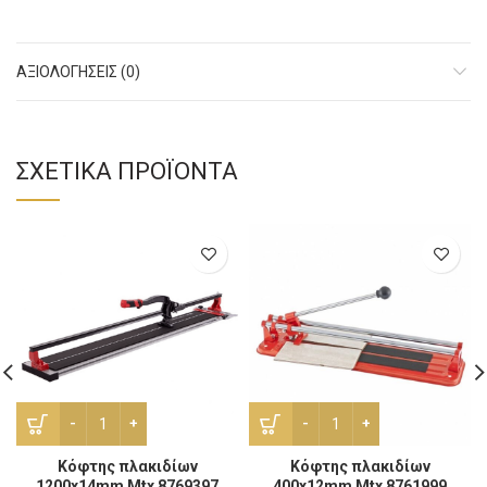
ΑΞΙΟΛΟΓΉΣΕΙΣ (0)
ΣΧΕΤΙΚΆ ΠΡΟΪΌΝΤΑ
Κόφτης πλακιδίων 1200x14mm Mtx 8769397 ποσότητα
Κόφτης πλακιδίων 400x12
Κόφτης πλακιδίων
Κόφτης πλακιδίων
1200x14mm Mtx 8769397
400x12mm Mtx 8761999