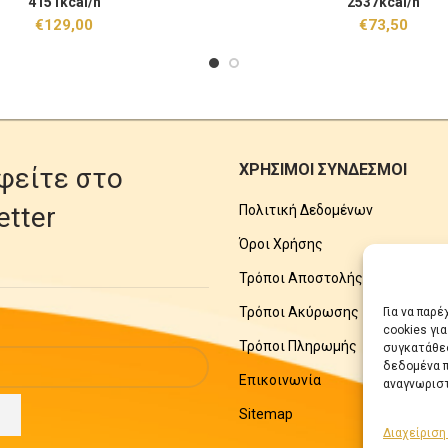
4151kcal/h
2537kcal/h
€
129,00
€
73,50
ΧΡΗΣΙΜΟΙ ΣΥΝΔΕΣΜΟΙ
φείτε στο
etter
Πολιτική Δεδομένων
Όροι Χρήσης
Τρόποι Αποστολής
Τρόποι Ακύρωσης
Για να παρ
cookies γι
Τρόποι Πληρωμής
συγκατάθεσ
δεδομένα π
Επικοινωνία
αναγνωριστ
Sitemap
Διαχείριση