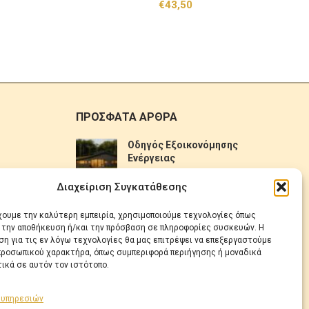
€
43,50
ΠΡΟΣΦΑΤΑ ΑΡΘΡΑ
Οδηγός Εξοικονόμησης
Ενέργειας
No Comments
Διαχείριση Συγκατάθεσης
Πως να επιλέξετε ηλιακό
έχουμε την καλύτερη εμπειρία, χρησιμοποιούμε τεχνολογίες όπως
θερμοσίφωνα
α την αποθήκευση ή/και την πρόσβαση σε πληροφορίες συσκευών. Η
η για τις εν λόγω τεχνολογίες θα μας επιτρέψει να επεξεργαστούμε
No Comments
ροσωπικού χαρακτήρα, όπως συμπεριφορά περιήγησης ή μοναδικά
ικά σε αυτόν τον ιστότοπο.
 υπηρεσιών