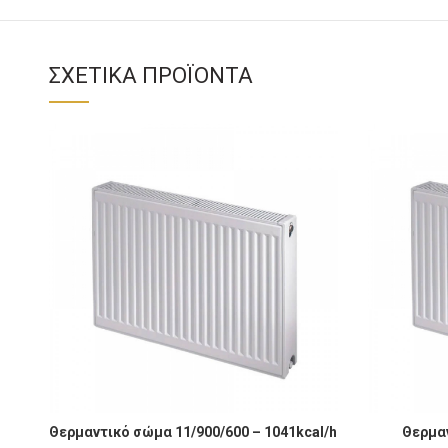
ΣΧΕΤΙΚΆ ΠΡΟΪΌΝΤΑ
Θερμαντικό σώμα 11/900/600 - 1041kcal/h ποσότητα
Θερμαντικό 
Θερμαντικό σώμα 11/900/600 – 1041kcal/h
Θερμαν
ΠΡΟΣΘΉΚΗ ΣΤΟ ΚΑΛΆΘΙ