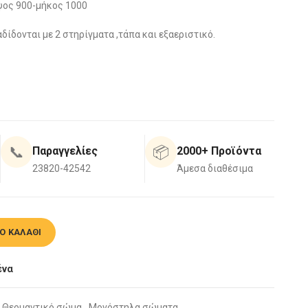
ψος 900-μήκος 1000
ίδονται με 2 στηρίγματα ,τάπα και εξαεριστικό.
📞
📦
Παραγγελίες
2000+ Προϊόντα
23820-42542
Άμεσα διαθέσιμα
 1735kcal/h ποσότητα
Ο ΚΑΛΆΘΙ
ένα
Θερμαντικό σώμα
,
Μονόστηλα σώματα