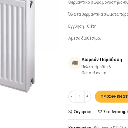
Θερμαντικό σώμα μονόστηλο-ύ
Όλα τα θερμαντικά σώματα παραδ
Εγγύηση 10 έτη.
Άμεσα διαθέσιμο.
Δωρεάν Παράδοση
🚚
Πέλλα, Ημαθία &
Θεσσαλονίκη
Θερμαντικό σώμα 11/900/1000 -
ΠΡΟΣΘΉΚΗ ΣΤ
Σύγκριση
Στα Αγαπημ
Κατηγορίες:
Θέρμανση & Ψύξη
,