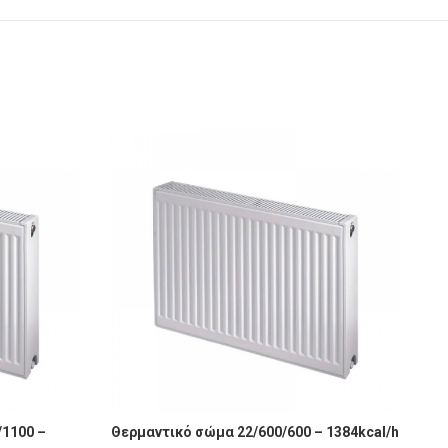
 2537kcal/h ποσότητα
Θερμαντικό σώμα 22/600/600 - 1384kcal/h ποσότητ
Θε
/1100 –
Θερμαντικό σώμα 22/600/600 – 1384kcal/h
Θε
 ΚΑΛΆΘΙ
ΠΡΟΣΘΉΚΗ ΣΤΟ ΚΑΛΆΘΙ