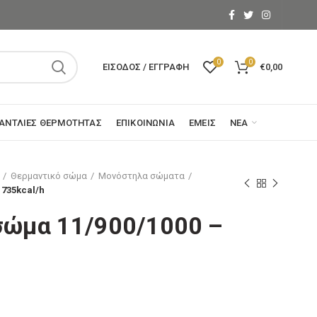
0
0
ΕΊΣΟΔΟΣ / ΕΓΓΡΑΦΉ
€
0,00
ΑΝΤΛΊΕΣ ΘΕΡΜΌΤΗΤΑΣ
ΕΠΙΚΟΙΝΩΝΊΑ
ΕΜΕΊΣ
ΝΈΑ
Θερμαντικό σώμα
Μονόστηλα σώματα
1735kcal/h
σώμα 11/900/1000 –