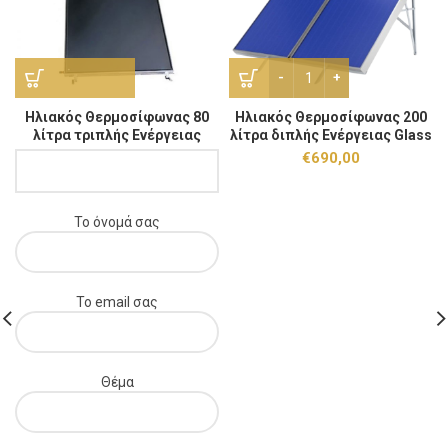
Ηλιακός Θερμοσίφωνας 200 
Ηλιακός Θερμοσίφωνας 80
Ηλιακός Θερμοσίφωνας 200
λίτρα τριπλής Ενέργειας
λίτρα διπλής Ενέργειας Glass
Glass Επιλεκτικός 1,5m².
Επιλεκτικός 3m².
€
690,00
Το όνομά σας
Το email σας
Θέμα