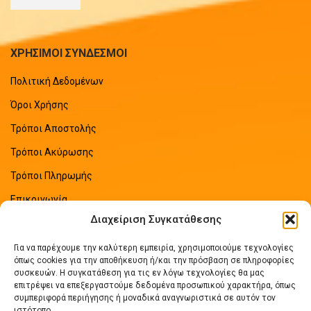
ΧΡΗΣΙΜΟΙ ΣΥΝΔΕΣΜΟΙ
Πολιτική Δεδομένων
Όροι Χρήσης
Τρόποι Αποστολής
Τρόποι Ακύρωσης
Τρόποι Πληρωμής
Επικοινωνία
Διαχείριση Συγκατάθεσης
Sitemap
Για να παρέχουμε την καλύτερη εμπειρία, χρησιμοποιούμε τεχνολογίες
ΠΡΟΣΦΑΤΑ ΑΡΘΡΑ
όπως cookies για την αποθήκευση ή/και την πρόσβαση σε πληροφορίες
συσκευών. Η συγκατάθεση για τις εν λόγω τεχνολογίες θα μας
επιτρέψει να επεξεργαστούμε δεδομένα προσωπικού χαρακτήρα, όπως
Οδηγός Εξοικονόμησης Ενέργειας
συμπεριφορά περιήγησης ή μοναδικά αναγνωριστικά σε αυτόν τον
No Comments
ιστότοπο.