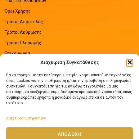
Πολιτική Δεδομένων
Όροι Χρήσης
Τρόποι Αποστολής
Τρόποι Ακύρωσης
Τρόποι Πληρωμής
Επικοινωνία
Διαχείριση Συγκατάθεσης
Sitemap
Για να παρέχουμε την καλύτερη εμπειρία, χρησιμοποιούμε τεχνολογίες
ΠΡΟΣΦΑΤΑ ΑΡΘΡΑ
όπως cookies για την αποθήκευση ή/και την πρόσβαση σε πληροφορίες
συσκευών. Η συγκατάθεση για τις εν λόγω τεχνολογίες θα μας
επιτρέψει να επεξεργαστούμε δεδομένα προσωπικού χαρακτήρα, όπως
Οδηγός Εξοικονόμησης Ενέργειας
συμπεριφορά περιήγησης ή μοναδικά αναγνωριστικά σε αυτόν τον
No Comments
ιστότοπο.
Διαχείριση υπηρεσιών
Πως να επιλέξετε ηλιακό θερμοσίφωνα
No Comments
ΑΠΟΔΟΧΉ