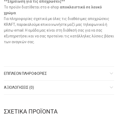
**Σημείωση για τις αποχρώσεις**
Το προϊόν διατίθεται στο e-shop
αποκλειστικά σε λευκό
χρώμα
.
Για πληροφορίες σχετικά με όλες τις διαθέσιμες αποχρώσεις
KRAFT, παρακαλούμε επικοινωνήστε μαζί μας τηλεφωνικά ή
μέσω email. Η ομάδα μας είναι στη διάθεσή σας για να σας
εξυπηρετήσει και να σας προτείνει τις κατάλληλες λύσεις βάσει
των αναγκών σας.
ΕΠΙΠΛΈΟΝ ΠΛΗΡΟΦΟΡΊΕΣ
ΑΞΙΟΛΟΓΉΣΕΙΣ (0)
ΣΧΕΤΙΚΆ ΠΡΟΪΌΝΤΑ