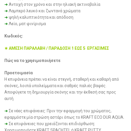
➜
Αντοχή στον χρόνο και στην ηλιακή ακτινοβολία
➜
Λαμπερό λευκό και ζωντανά χρώματα
➜
ψηλή καλυπτικότητα και απόδοση
➜
Λείο, ματ φινίρισμα
Κωδικός:
∗ ΑΜΕΣΗ ΠΑΡΑΛΑΒΗ / ΠΑΡΑΔΟΣΗ 1 ΕΩΣ 5 ΕΡΓΑΣΙΜΕΣ
Πώς να το χρησιμοποιήσετε
Προετοιμασiα
Η επιφάνεια πρέπει να είναι στεγνή, σταθερή και καθαρή από
σκόνες, λοιπά υπολείμματα και σαθρές παλιές βαφές.
Αποφύγετε τη δημιουργία σκόνης και την έκθεσή σας προς
αυτή.
➜
Σε νέες επιφάνειες: Πριν την εφαρμογή του χρώματος,
εφαρμόστε μία στρώση αστάρι όπως το KRAFT ECO DUR AQUA.
➜
Σε επιφάνειες που χρειάζονται επιδιόρθωση:
Χρησιμοποιήστε KRAFT SPACHTEL ή KRAFT PUTTY