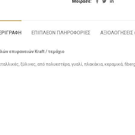
Μοίρασε
ΕΡΙΓΡΑΦΉ
ΕΠΙΠΛΈΟΝ ΠΛΗΡΟΦΟΡΊΕΣ
ΑΞΙΟΛΟΓΉΣΕΙΣ 
ών επιφανειών Kraft / τεμάχιο
λλικές, ξύλινες, από πολυεστέρα, γυαλί, πλακάκια, κεραμικά, fiber