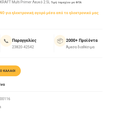
KRAFT Multi Primer Λευκό 2.5L
Τιμή τεμαχίου με ΦΠΑ
ΟΝΟ για ηλεκτρονική αγορά μέσα από το ηλεκτρονικό μας
📞
📦
Παραγγελίες
2000+ Προϊόντα
23820-42542
Άμεσα διαθέσιμα
imer Λευκό 2.5L ποσότητα
Ο ΚΑΛΆΘΙ
ένα
00116
α