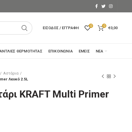
0
0
ΕΊΣΟΔΟΣ / ΕΓΓΡΑΦΉ
€
0,00
ΑΝΤΛΊΕΣ ΘΕΡΜΌΤΗΤΑΣ
ΕΠΙΚΟΙΝΩΝΊΑ
ΕΜΕΊΣ
ΝΈΑ
Αστάρια
imer Λευκό 2.5L
άρι KRAFT Multi Primer