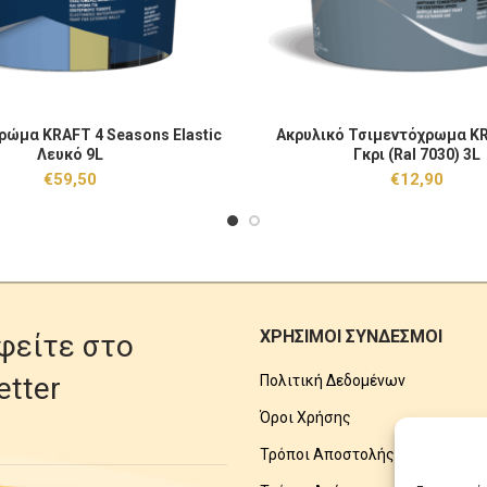
ώμα KRAFT 4 Seasons Elastic Λευκό 9L ποσότητα
Ακρυλικό Τσιμεντόχρωμα KRAFT P
ρώμα KRAFT 4 Seasons Elastic
Ακρυλικό Τσιμεντόχρωμα KR
ΠΡΟΣΘΉΚΗ ΣΤΟ ΚΑΛΆΘΙ
ΠΡΟΣΘΉΚΗ ΣΤΟ
Λευκό 9L
Γκρι (Ral 7030) 3L
€
59,50
€
12,90
ΧΡΗΣΙΜΟΙ ΣΥΝΔΕΣΜΟΙ
φείτε στο
etter
Πολιτική Δεδομένων
Όροι Χρήσης
Τρόποι Αποστολής