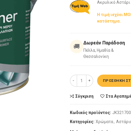
Ακρυλικό Αστάρι 
Η τιμή ισχύει Μ
κατάστημα.
Δωρεάν Παράδοση
🚚
Πέλλα, Ημαθία &
Θεσσαλονίκη
Ακρυλικό Αστάρι KRAFT Multi Pr
ΠΡΟΣΘΉΚΗ ΣΤ
Σύγκριση
Στα Αγαπημ
Κωδικός προϊόντος:
JK321700
Κατηγορίες:
Χρώματα
,
Αστάρι