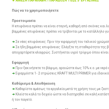
∗ ΑΜΕΣΗ ΠΑΡΑΛΑΒΗ / ΠΑΡΑΔΟΣΗ 1 ΕΩΣ 5 ΕΡΓΑΣΙΜΕΣ
Πώς να το χρησιμοποιήσετε
Προετοιμασiα
Η επιφάνεια πρέπει να είναι στεγνή, καθαρή από σκόνες και 
βαμμένες επιφάνειες πρέπει να τρίβονται με το κατάλληλο γ
➜
Σε νέες επιφάνειες: Πριν την εφαρμογή του τελικού χρώμ
➜
Σε ήδη βαμμένες επιφάνειες: Ελέγξτε τη σταθερότητα της
αποχαρτάρετε ελαφρώς. Συστήνεται υγρό τρίψιμο όπου είναι
Εφαρμογή
➜
Πριν ξεκινήσετε το βάψιμο, αραιώστε έως 10% κ.ο. με νερό 
➜
Eφαρμόστε 1- 2 στρώσεις KRAFT MULTI PRIMER για ιδανικό
Καθάρισμα & Αποθήκευση
➜
Καθαρίστε αμέσως τα εργαλεία μετά τη χρήση τους με ζεστό
➜
Κλείστε καλά το δοχείο ώστε να διατηρηθεί σε καλή κατάστ
ή τον παγετό.