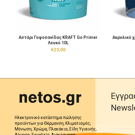
Αστάρι Γυψοσανίδας KRAFT Go Primer Λευκό 10L ποσότητα
Ακρυλικό χρ
Αστάρι Γυψοσανίδας KRAFT Go Primer
Ακρυλικό χ
ΠΡΟΣΘΉΚΗ ΣΤΟ ΚΑΛΆΘΙ
Λευκό 10L
€
23,00
Εγγρα
Newsl
Ηλεκτρονικό κατάστημα πώλησης
προϊόντων για Θέρμανση, Κλιματισμός,
Μόνωση, Χρώμα, Πλακάκια, Είδη Υγιεινής,
Δόμηση, Εργαλεία, Διακόσμηση.