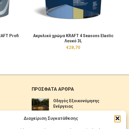
rofi Γκρι (Ral 7030) 3L ποσότητα
Ακρυλικό χρώμα KRAFT 4 Seasons Elastic Λευκό 3L
Oι
AFT Profi
Ακρυλικό χρώμα KRAFT 4 Seasons Elastic
O
 ΚΑΛΆΘΙ
ΠΡΟΣΘΉΚΗ ΣΤΟ ΚΑΛΆΘΙ
Λευκό 3L
€
28,70
ΠΡΟΣΦΑΤΑ ΑΡΘΡΑ
Οδηγός Εξοικονόμησης
Ενέργειας
No Comments
Διαχείριση Συγκατάθεσης
Πως να επιλέξετε ηλιακό