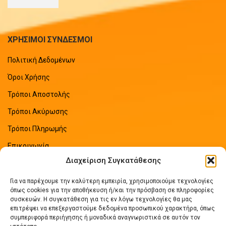
ΧΡΗΣΙΜΟΙ ΣΥΝΔΕΣΜΟΙ
Πολιτική Δεδομένων
Όροι Χρήσης
Τρόποι Αποστολής
Τρόποι Ακύρωσης
Τρόποι Πληρωμής
Επικοινωνία
Διαχείριση Συγκατάθεσης
Sitemap
Για να παρέχουμε την καλύτερη εμπειρία, χρησιμοποιούμε τεχνολογίες
ΠΡΟΣΦΑΤΑ ΑΡΘΡΑ
όπως cookies για την αποθήκευση ή/και την πρόσβαση σε πληροφορίες
συσκευών. Η συγκατάθεση για τις εν λόγω τεχνολογίες θα μας
επιτρέψει να επεξεργαστούμε δεδομένα προσωπικού χαρακτήρα, όπως
Οδηγός Εξοικονόμησης Ενέργειας
συμπεριφορά περιήγησης ή μοναδικά αναγνωριστικά σε αυτόν τον
No Comments