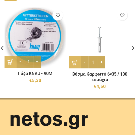
Γάζα KNAUF 90Μ ποσότητα
Bύσμα Καρφωτό 6x35 / 100
Γάζα KNAUF 90Μ
Bύσμα Καρφωτό 6×35 / 100
τεμάχια
€
5,30
€
4,50