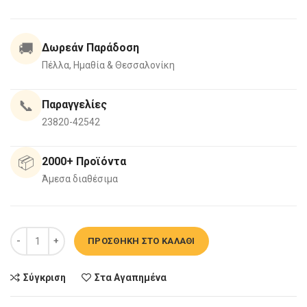
🚚
Δωρεάν Παράδοση
Πέλλα, Ημαθία & Θεσσαλονίκη
📞
Παραγγελίες
23820-42542
📦
2000+ Προϊόντα
Άμεσα διαθέσιμα
Αιχμηρή βίδα 2.5cm KNAUF TN25 1000/τμχ ποσότητα
ΠΡΟΣΘΉΚΗ ΣΤΟ ΚΑΛΆΘΙ
Σύγκριση
Στα Αγαπημένα