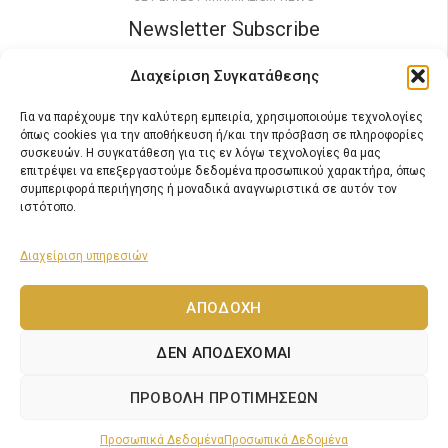
Newsletter Subscribe
It only takes a second to be the first to find out
Διαχείριση Συγκατάθεσης
about our latest news and promotions...
Για να παρέχουμε την καλύτερη εμπειρία, χρησιμοποιούμε τεχνολογίες
όπως cookies για την αποθήκευση ή/και την πρόσβαση σε πληροφορίες
συσκευών. Η συγκατάθεση για τις εν λόγω τεχνολογίες θα μας
επιτρέψει να επεξεργαστούμε δεδομένα προσωπικού χαρακτήρα, όπως
READ OUR NEWS
συμπεριφορά περιήγησης ή μοναδικά αναγνωριστικά σε αυτόν τον
ιστότοπο.
Follow Us
It only takes a second to be the first to find out about
Διαχείριση υπηρεσιών
our latest news and promotions...
ΑΠΟΔΟΧΉ
ΔΕΝ ΑΠΟΔΈΧΟΜΑΙ
ΠΡΟΒΟΛΉ ΠΡΟΤΙΜΉΣΕΩΝ
Προσωπικά Δεδομένα
Προσωπικά Δεδομένα