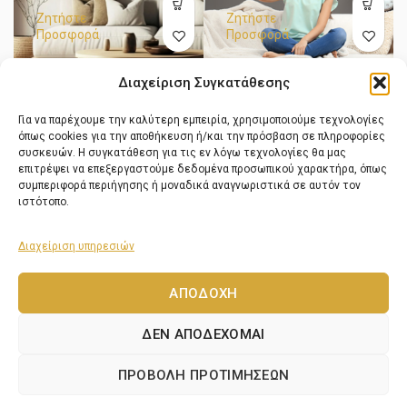
Ζητήστε
Ζητήστε
Προσφορά
Προσφορά
Διαχείριση Συγκατάθεσης
Κλιματιστικό
ΕΞΑΝΤΛΉ
Κλιματιστικό
ΕΞΑΝΤΛΉ
ΘΗΚΕ
ΘΗΚΕ
Ιnverter Toyotomi
Ιnverter Toyotomi
Gosai GTN/GTG-
Gosai GTN/GTG-
Για να παρέχουμε την καλύτερη εμπειρία, χρησιμοποιούμε τεχνολογίες
12CMW
09CMW
όπως cookies για την αποθήκευση ή/και την πρόσβαση σε πληροφορίες
Κλιματιστικό 12.000
Κλιματιστικό 9.000
συσκευών. Η συγκατάθεση για τις εν λόγω τεχνολογίες θα μας
BTU/h
BTU/h
επιτρέψει να επεξεργαστούμε δεδομένα προσωπικού χαρακτήρα, όπως
συμπεριφορά περιήγησης ή μοναδικά αναγνωριστικά σε αυτόν τον
ιστότοπο.
Ζητήστε
Ζητήστε
Προσφορά
Προσφορά
Διαχείριση υπηρεσιών
ΑΠΟΔΟΧΉ
ΔΕΝ ΑΠΟΔΈΧΟΜΑΙ
ΠΡΟΒΟΛΉ ΠΡΟΤΙΜΉΣΕΩΝ