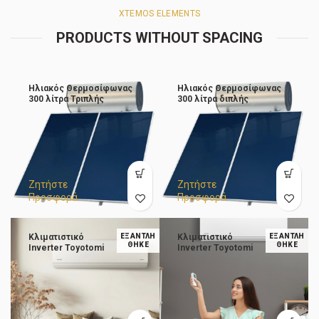
XTEMOS ELEMENTS
PRODUCTS WITHOUT SPACING
Ηλιακός Θερμοσίφωνας
Ηλιακός Θερμοσίφωνας
300 λίτρα Τριπλής
300 λίτρα διπλής
Ενέργειας Glass
Ενέργειας Glass
Επιλεκτικός 4m²
Επιλεκτικός 4m²
Ζητήστε
Ζητήστε
Προσφορά
Προσφορά
Κλιματιστικό
ΕΞΑΝΤΛΉ
Κλιματιστικό
ΕΞΑΝΤΛΉ
ΘΗΚΕ
ΘΗΚΕ
Ιnverter Toyotomi
Ιnverter Toyotomi
Gosai GTN/GTG-
Gosai GTN/GTG-
24CMW 24.000
18CMW
BTU/h
Κλιματιστικό 18.000
BTU/h