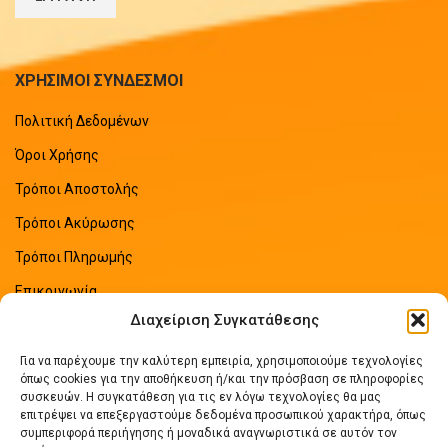
ΧΡΗΣΙΜΟΙ ΣΥΝΔΕΣΜΟΙ
Πολιτική Δεδομένων
Όροι Χρήσης
Τρόποι Αποστολής
Τρόποι Ακύρωσης
Τρόποι Πληρωμής
Επικοινωνία
Διαχείριση Συγκατάθεσης
Sitemap
Για να παρέχουμε την καλύτερη εμπειρία, χρησιμοποιούμε τεχνολογίες
ΠΡΟΣΦΑΤΑ ΑΡΘΡΑ
όπως cookies για την αποθήκευση ή/και την πρόσβαση σε πληροφορίες
συσκευών. Η συγκατάθεση για τις εν λόγω τεχνολογίες θα μας
Οδηγός Εξοικονόμησης Ενέργειας
επιτρέψει να επεξεργαστούμε δεδομένα προσωπικού χαρακτήρα, όπως
συμπεριφορά περιήγησης ή μοναδικά αναγνωριστικά σε αυτόν τον
No Comments