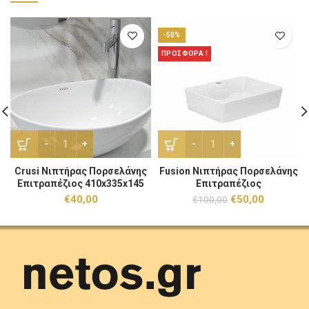
-50%
ΠΡΟΣΦΟΡΑ !
Crusi Nιπτήρας Πορσελάνης Επιτραπέζιος 410x335x145 ποσ
Fusion Νιπτήρας Πορσελάνη
Crusi Nιπτήρας Πορσελάνης
Fusion Νιπτήρας Πορσελάνης
Επιτραπέζιος 410x335x145
Επιτραπέζιος
47.5×36.5×12.5cm
Original
Η
€
40,00
€
50,00
€
100,00
price
τρέχουσα
was:
τιμή
€100,00.
είναι:
€50,00.