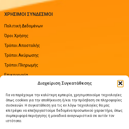
ΧΡΗΣΙΜΟΙ ΣΥΝΔΕΣΜΟΙ
Πολιτική Δεδομένων
Όροι Χρήσης
Τρόποι Αποστολής
Τρόποι Ακύρωσης
Τρόποι Πληρωμής
Επικοινωνία
Διαχείριση Συγκατάθεσης
Sitemap
Για να παρέχουμε την καλύτερη εμπειρία, χρησιμοποιούμε τεχνολογίες
ΠΡΟΣΦΑΤΑ ΑΡΘΡΑ
όπως cookies για την αποθήκευση ή/και την πρόσβαση σε πληροφορίες
συσκευών. Η συγκατάθεση για τις εν λόγω τεχνολογίες θα μας
επιτρέψει να επεξεργαστούμε δεδομένα προσωπικού χαρακτήρα, όπως
Οδηγός Εξοικονόμησης Ενέργειας
συμπεριφορά περιήγησης ή μοναδικά αναγνωριστικά σε αυτόν τον
No Comments
ιστότοπο.