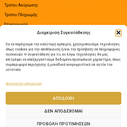
Τρόποι Ακύρωσης
Τρόποι Πληρωμής
Επικοινωνία
Διαχείριση Συγκατάθεσης
Sitemap
Για να παρέχουμε την καλύτερη εμπειρία, χρησιμοποιούμε τεχνολογίες
ΠΡΟΣΦΑΤΑ ΑΡΘΡΑ
όπως cookies για την αποθήκευση ή/και την πρόσβαση σε πληροφορίες
συσκευών. Η συγκατάθεση για τις εν λόγω τεχνολογίες θα μας
επιτρέψει να επεξεργαστούμε δεδομένα προσωπικού χαρακτήρα, όπως
Οδηγός Εξοικονόμησης Ενέργειας
συμπεριφορά περιήγησης ή μοναδικά αναγνωριστικά σε αυτόν τον
No Comments
ιστότοπο.
Διαχείριση υπηρεσιών
Πως να επιλέξετε ηλιακό θερμοσίφωνα
No Comments
ΑΠΟΔΟΧΉ
ΔΕΝ ΑΠΟΔΈΧΟΜΑΙ
Lexicon Software
Netos.gr
2024 Αναπτύχθηκε από
- Εφαρμογές Νέων
ΠΡΟΒΟΛΉ ΠΡΟΤΙΜΉΣΕΩΝ
Τεχνολογιών.