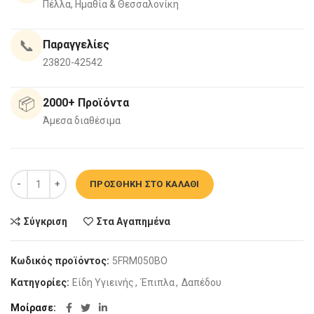
Πέλλα, Ημαθία & Θεσσαλονίκη
📞
Παραγγελίες
23820-42542
📦
2000+ Προϊόντα
Άμεσα διαθέσιμα
Σετ Μπάνιου Drop Roma 50 Amber Baroque Oak ποσότητα
ΠΡΟΣΘΉΚΗ ΣΤΟ ΚΑΛΆΘΙ
Σύγκριση
Στα Αγαπημένα
Κωδικός προϊόντος:
5FRM050BO
Κατηγορίες:
Είδη Υγιεινής
,
Έπιπλα
,
Δαπέδου
Μοίρασε