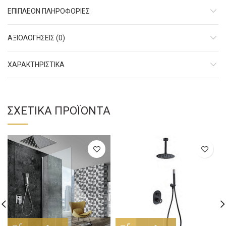
ΕΠΙΠΛΈΟΝ ΠΛΗΡΟΦΟΡΊΕΣ
ΑΞΙΟΛΟΓΉΣΕΙΣ (0)
ΧΑΡΑΚΤHΡΙΣΤΙΚΑ
ΣΧΕΤΙΚΆ ΠΡΟΪΌΝΤΑ
Σύστημα Εντοιχισμού Aurora 2 εξόδων 30x30 ποσότητα
Σύστημα Εντοιχισμού σετ F