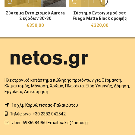
Σύστημα Εντοιχισμού Aurora
Σύστημα Εντοιχισμού σετ
2 εξόδων 30×30
Fuego Matte Black οροφής
€
350,00
€
320,00
Ηλεκτρονικό κατάστημα πώλησης προϊόντων για Θέρμανση,
Κλιματισμός, Μόνωση, Χρώμα, Πλακάκια, Είδη Υγιεινής, Δόμηση,
Εργαλεία, Διακόσμηση.
1o χλμ Καρυώτισσας-Παλαιφύτου
Τηλέφωνο: +30 2382 042542
viber: 6936984950 Email: sakis@netos.gr