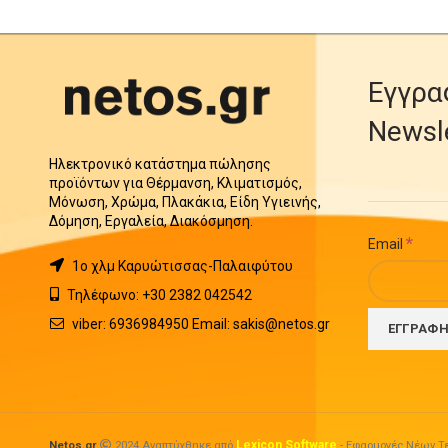
Εγγρα
Newsl
Ηλεκτρονικό κατάστημα πώλησης
προϊόντων για Θέρμανση, Κλιματισμός,
Μόνωση, Χρώμα, Πλακάκια, Είδη Υγιεινής,
Δόμηση, Εργαλεία, Διακόσμηση.
*
Email
1o χλμ Καρυώτισσας-Παλαιφύτου
Τηλέφωνο: +30 2382 042542
viber: 6936984950 Email: sakis@netos.gr
Lexicon Software
Netos.gr
2024 Αναπτύχθηκε από
- Εφαρμογές Νέων Τε