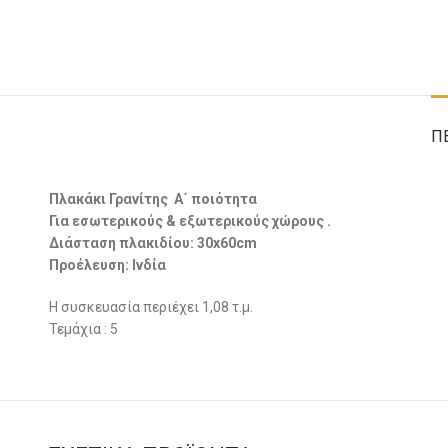
Π
Πλακάκι Γρανίτης Α΄ ποιότητα
Για εσωτερικούς & εξωτερικούς χώρους .
Διάσταση πλακιδίου: 30x60cm
Προέλευση: Ινδία
Η συσκευασία περιέχει 1,08 τ.μ.
Τεμάχια : 5