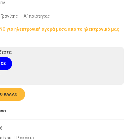
ΠΑ
Γρανίτης – Α΄ ποιότητας
ΟΝΟ για ηλεκτρονική αγορά μέσα από το ηλεκτρονικό μας
ζεστε;
ΜΌΣ
.
0x60cm ποσότητα
Ο ΚΑΛΆΘΙ
ένα
6
οίχου
,
Πλακάκια