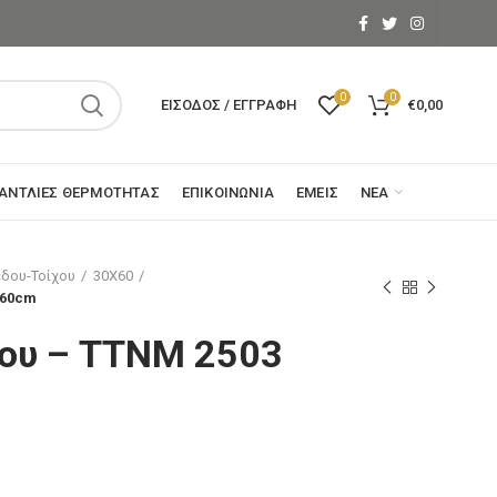
0
0
ΕΊΣΟΔΟΣ / ΕΓΓΡΑΦΉ
€
0,00
ΑΝΤΛΊΕΣ ΘΕΡΜΌΤΗΤΑΣ
ΕΠΙΚΟΙΝΩΝΊΑ
ΕΜΕΊΣ
ΝΈΑ
δου-Τοίχου
30X60
x60cm
χου – TTNM 2503