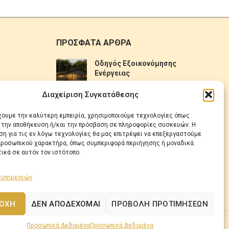
ΠΡΟΣΦΑΤΑ ΑΡΘΡΑ
Οδηγός Εξοικονόμησης
Ενέργειας
No Comments
Διαχείριση Συγκατάθεσης
Πως να επιλέξετε ηλιακό
έχουμε την καλύτερη εμπειρία, χρησιμοποιούμε τεχνολογίες όπως
θερμοσίφωνα
α την αποθήκευση ή/και την πρόσβαση σε πληροφορίες συσκευών. Η
η για τις εν λόγω τεχνολογίες θα μας επιτρέψει να επεξεργαστούμε
No Comments
ροσωπικού χαρακτήρα, όπως συμπεριφορά περιήγησης ή μοναδικά
ικά σε αυτόν τον ιστότοπο.
 υπηρεσιών
ΟΧΉ
ΔΕΝ ΑΠΟΔΈΧΟΜΑΙ
ΠΡΟΒΟΛΉ ΠΡΟΤΙΜΉΣΕΩΝ
Προσωπικά Δεδομένα
Προσωπικά Δεδομένα