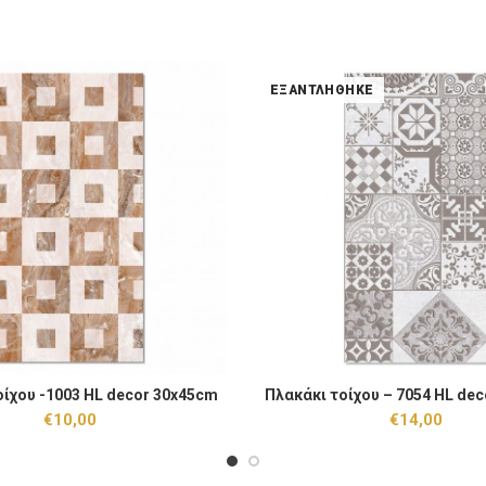
ΕΞΑΝΤΛΉΘΗΚΕ
χου -1003 HL decor 30x45cm ποσότητα
οίχου -1003 HL decor 30x45cm
Πλακάκι τοίχου – 7054 HL de
ΠΡΟΣΘΉΚΗ ΣΤΟ ΚΑΛΆΘΙ
ΕΞΑΝΤΛΉΘ
€
10,00
€
14,00