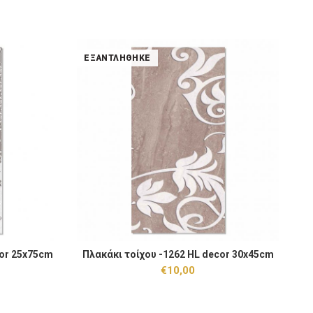
ΕΞΑΝΤΛΉΘΗΚΕ
Πλ
cor 25x75cm
Πλακάκι τοίχου -1262 HL decor 30x45cm
ΗΚΕ
ΕΞΑΝΤΛΉΘΗΚΕ
€
10,00