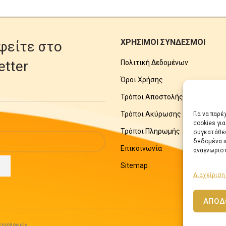
ΧΡΗΣΙΜΟΙ ΣΥΝΔΕΣΜΟΙ
φείτε στο
etter
Πολιτική Δεδομένων
Όροι Χρήσης
Τρόποι Αποστολής
Τρόποι Ακύρωσης
Για να παρ
cookies γι
Τρόποι Πληρωμής
συγκατάθεσ
δεδομένα π
Επικοινωνία
αναγνωριστ
Sitemap
Διαχείριση
ΑΠΟΔ
χνολογιών.