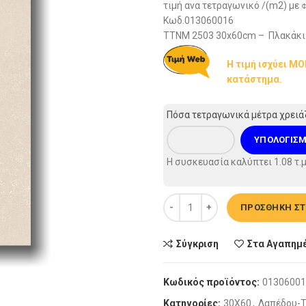
τιμή ανα τετραγωνικό /(m2) με
Φ
Κωδ.013060016
TTNM 2503 30x60cm – Πλακάκι 
Η τιμή ισχύει Μ
κατάστημα.
Πόσα τετραγωνικά μέτρα χρειά
ΥΠΟΛΟΓΙΣ
Η συσκευασία καλύπτει
1.08
τ.μ
Πλακάκι Τοίχου - TTNM 2503 3
ΠΡΟΣΘΉΚΗ ΣΤ
Σύγκριση
Στα Αγαπημ
Κωδικός προϊόντος:
01306001
Κατηγορίες:
30X60
,
Δαπέδου-Τ