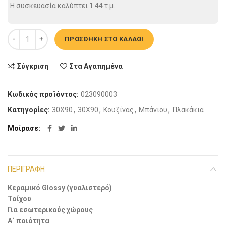
Η συσκευασία καλύπτει
1.44
τ.μ.
Πλακάκι τοίχου - 123612 D Glossy 30x90cm ποσότητα
ΠΡΟΣΘΉΚΗ ΣΤΟ ΚΑΛΆΘΙ
Σύγκριση
Στα Αγαπημένα
Κωδικός προϊόντος:
023090003
Κατηγορίες:
30X90
,
30X90
,
Koυζίνας
,
Μπάνιου
,
Πλακάκια
Μοίρασε
ΠΕΡΙΓΡΑΦΉ
Κεραμικό Glossy (γυαλιστερό)
Τοίχου
Για εσωτερικούς χώρους
Α΄ ποιότητα