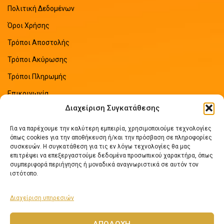
Πολιτική Δεδομένων
Όροι Χρήσης
Τρόποι Αποστολής
Τρόποι Ακύρωσης
Τρόποι Πληρωμής
Επικοινωνία
Διαχείριση Συγκατάθεσης
Sitemap
Για να παρέχουμε την καλύτερη εμπειρία, χρησιμοποιούμε τεχνολογίες
ΠΡΟΣΦΑΤΑ ΑΡΘΡΑ
όπως cookies για την αποθήκευση ή/και την πρόσβαση σε πληροφορίες
συσκευών. Η συγκατάθεση για τις εν λόγω τεχνολογίες θα μας
επιτρέψει να επεξεργαστούμε δεδομένα προσωπικού χαρακτήρα, όπως
Οδηγός Εξοικονόμησης Ενέργειας
συμπεριφορά περιήγησης ή μοναδικά αναγνωριστικά σε αυτόν τον
No Comments
ιστότοπο.
Διαχείριση υπηρεσιών
Πως να επιλέξετε ηλιακό θερμοσίφωνα
No Comments
ΑΠΟΔΟΧΉ