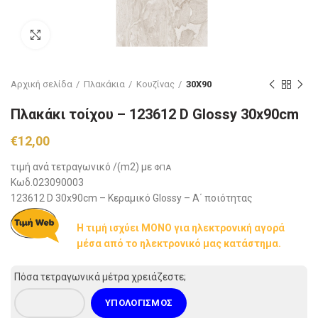
Click to enlarge
Αρχική σελίδα
Πλακάκια
Koυζίνας
30X90
Πλακάκι τοίχου – 123612 D Glossy 30x90cm
€
12,00
τιμή ανά τετραγωνικό /(m2) με
ΦΠΑ
Κωδ.023090003
123612 D 30x90cm – Κεραμικό Glossy – Α΄ ποιότητας
Η τιμή ισχύει ΜΟΝΟ για ηλεκτρονική αγορά
μέσα από το ηλεκτρονικό μας κατάστημα.
Πόσα τετραγωνικά μέτρα χρειάζεστε;
ΥΠΟΛΟΓΙΣΜΌΣ