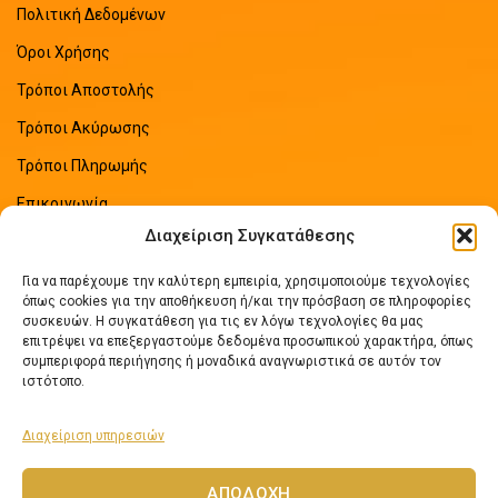
Πολιτική Δεδομένων
Όροι Χρήσης
Τρόποι Αποστολής
Τρόποι Ακύρωσης
Τρόποι Πληρωμής
Επικοινωνία
Διαχείριση Συγκατάθεσης
Sitemap
Για να παρέχουμε την καλύτερη εμπειρία, χρησιμοποιούμε τεχνολογίες
ΠΡΟΣΦΑΤΑ ΑΡΘΡΑ
όπως cookies για την αποθήκευση ή/και την πρόσβαση σε πληροφορίες
συσκευών. Η συγκατάθεση για τις εν λόγω τεχνολογίες θα μας
επιτρέψει να επεξεργαστούμε δεδομένα προσωπικού χαρακτήρα, όπως
Οδηγός Εξοικονόμησης Ενέργειας
συμπεριφορά περιήγησης ή μοναδικά αναγνωριστικά σε αυτόν τον
No Comments
ιστότοπο.
Διαχείριση υπηρεσιών
Πως να επιλέξετε ηλιακό θερμοσίφωνα
No Comments
ΑΠΟΔΟΧΉ