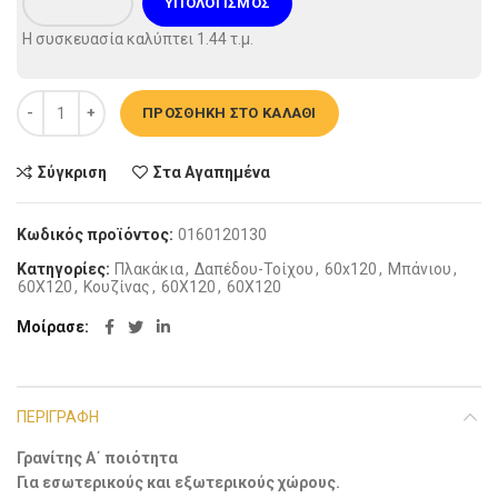
ΥΠΟΛΟΓΙΣΜΌΣ
Η συσκευασία καλύπτει
1.44
τ.μ.
Πλακάκι Δαπέδου - Urban Arena Mat 60x120cm ποσότητα
ΠΡΟΣΘΉΚΗ ΣΤΟ ΚΑΛΆΘΙ
Σύγκριση
Στα Αγαπημένα
Κωδικός προϊόντος:
0160120130
Κατηγορίες:
Πλακάκια
,
Δαπέδου-Τοίχου
,
60x120
,
Μπάνιου
,
60X120
,
Koυζίνας
,
60X120
,
60Χ120
Μοίρασε
ΠΕΡΙΓΡΑΦΉ
Γρανίτης Α΄ ποιότητα
Για εσωτερικούς και εξωτερικούς χώρους.