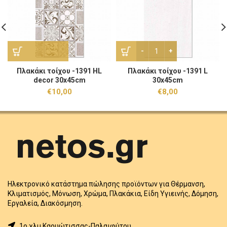
Πλακάκι τοίχου -1391 L 30
Πλακάκι τοίχου -1391 HL
Πλακάκι τοίχου -1391 L
decor 30x45cm
30x45cm
€
10,00
€
8,00
Ηλεκτρονικό κατάστημα πώλησης προϊόντων για Θέρμανση,
Κλιματισμός, Μόνωση, Χρώμα, Πλακάκια, Είδη Υγιεινής, Δόμηση,
Εργαλεία, Διακόσμηση.
1o χλμ Καρυώτισσας-Παλαιφύτου