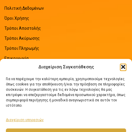
Πολιτική Δεδομένων
Όροι Χρήσης
Τρόποι Αποστολής
Τρόποι Ακύρωσης
Τρόποι Πληρωμής
Επικοινωνία
Διαχείριση Συγκατάθεσης
Sitemap
Για να παρέχουμε την καλύτερη εμπειρία, χρησιμοποιούμε τεχνολογίες
ΠΡΟΣΦΑΤΑ ΑΡΘΡΑ
όπως cookies για την αποθήκευση ή/και την πρόσβαση σε πληροφορίες
συσκευών. Η συγκατάθεση για τις εν λόγω τεχνολογίες θα μας
επιτρέψει να επεξεργαστούμε δεδομένα προσωπικού χαρακτήρα, όπως
Οδηγός Εξοικονόμησης Ενέργειας
συμπεριφορά περιήγησης ή μοναδικά αναγνωριστικά σε αυτόν τον
No Comments
ιστότοπο.
Διαχείριση υπηρεσιών
Πως να επιλέξετε ηλιακό θερμοσίφωνα
No Comments