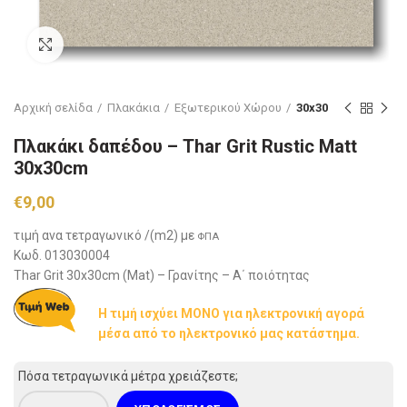
Click to enlarge
Αρχική σελίδα
Πλακάκια
Εξωτερικού Χώρου
30x30
Πλακάκι δαπέδου – Thar Grit Rustic Matt
30x30cm
€
9,00
τιμή ανα τετραγωνικό /(m2) με
ΦΠΑ
Κωδ. 013030004
Thar Grit 30x30cm (Mat) – Γρανίτης – Α΄ ποιότητας
Η τιμή ισχύει ΜΟΝΟ για ηλεκτρονική αγορά
μέσα από το ηλεκτρονικό μας κατάστημα.
Πόσα τετραγωνικά μέτρα χρειάζεστε;