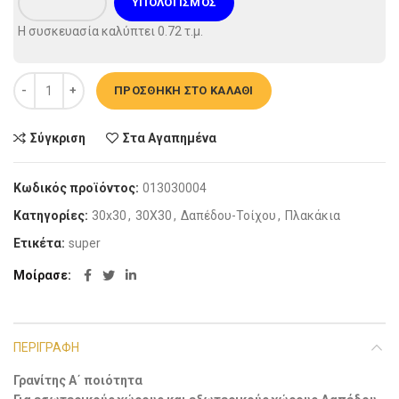
ΥΠΟΛΟΓΙΣΜΌΣ
Η συσκευασία καλύπτει
0.72
τ.μ.
Πλακάκι δαπέδου - Thar Grit Rustic Matt 30x30cm ποσότητα
ΠΡΟΣΘΉΚΗ ΣΤΟ ΚΑΛΆΘΙ
Σύγκριση
Στα Αγαπημένα
Κωδικός προϊόντος:
013030004
Κατηγορίες:
30x30
,
30X30
,
Δαπέδου-Τοίχου
,
Πλακάκια
Ετικέτα:
super
Μοίρασε
ΠΕΡΙΓΡΑΦΉ
Γρανίτης Α΄ ποιότητα