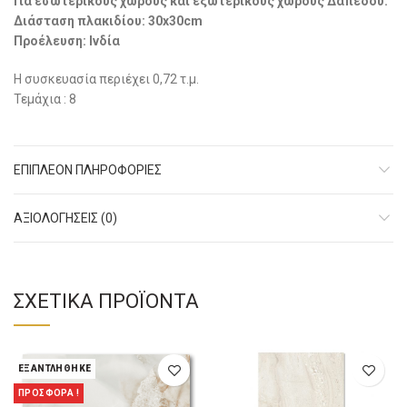
Για εσωτερικούς χώρους και εξωτερικούς χώρους Δαπέδου.
Διάσταση πλακιδίου: 30x30cm
Προέλευση: Ινδία
Η συσκευασία περιέχει 0,72 τ.μ.
Τεμάχια : 8
ΕΠΙΠΛΈΟΝ ΠΛΗΡΟΦΟΡΊΕΣ
ΑΞΙΟΛΟΓΉΣΕΙΣ (0)
ΣΧΕΤΙΚΆ ΠΡΟΪΌΝΤΑ
ΕΞΑΝΤΛΉΘΗΚΕ
ΠΡΟΣΦΟΡΑ !