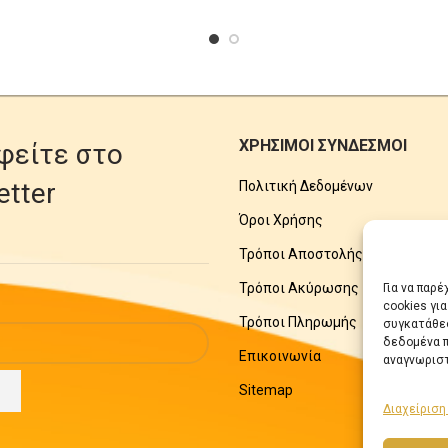
ΧΡΗΣΙΜΟΙ ΣΥΝΔΕΣΜΟΙ
φείτε στο
etter
Πολιτική Δεδομένων
Όροι Χρήσης
Τρόποι Αποστολής
Τρόποι Ακύρωσης
Για να παρ
cookies γι
Τρόποι Πληρωμής
συγκατάθεσ
δεδομένα π
Επικοινωνία
αναγνωριστ
Sitemap
Διαχείριση