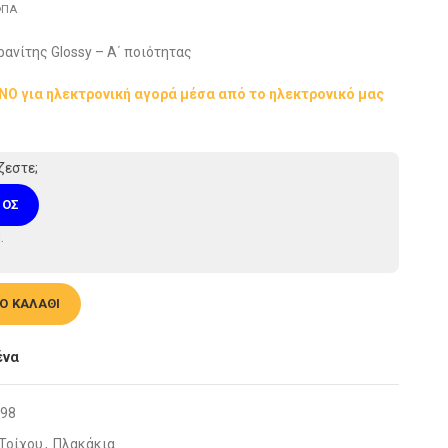
ΠΑ
ανίτης Glossy – Α΄ ποιότητας
ΟΝΟ για ηλεκτρονική αγορά μέσα από το ηλεκτρονικό μας
ζεστε;
ΜΌΣ
.
x Aqua 60x120cm ποσότητα
Ο ΚΑΛΆΘΙ
ένα
98
Τοίχου
,
Πλακάκια