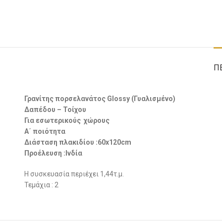
Π
Γρανίτης πορσελανάτος Glossy (Γυαλισμένο)
Δαπέδου – Τοίχου
Για εσωτερικούς χώρους
Α΄ ποιότητα
Διάσταση πλακιδίου :60x120cm
Προέλευση :Ινδία
Η συσκευασία περιέχει 1,44τ.μ.
Τεμάχια : 2