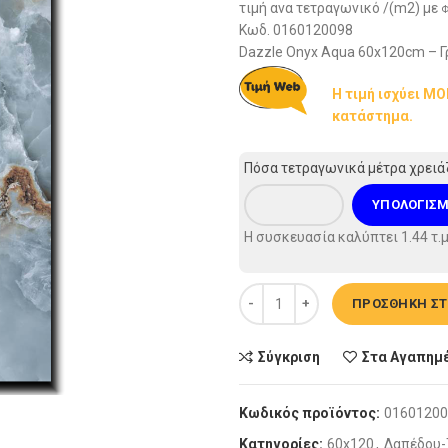
τιμή ανα τετραγωνικό /(m2) με
Φ
Κωδ. 0160120098
Dazzle Onyx Aqua 60x120cm – Γρ
Η τιμή ισχύει Μ
κατάστημα.
Πόσα τετραγωνικά μέτρα χρειά
ΥΠΟΛΟΓΙΣ
Η συσκευασία καλύπτει
1.44
τ.μ
Πλακάκι δαπέδου - Dazzle Ony
ΠΡΟΣΘΉΚΗ ΣΤ
Σύγκριση
Στα Αγαπημ
Κωδικός προϊόντος:
01601200
Κατηγορίες:
60x120
,
Δαπέδου-