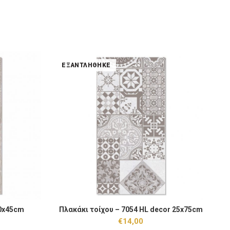
ΕΞΑΝΤΛΉΘΗΚΕ
m ποσότητα
Πλ
30x45cm
Πλακάκι τοίχου – 7054 HL decor 25x75cm
Πλ
 ΚΑΛΆΘΙ
ΕΞΑΝΤΛΉΘΗΚΕ
€
14,00