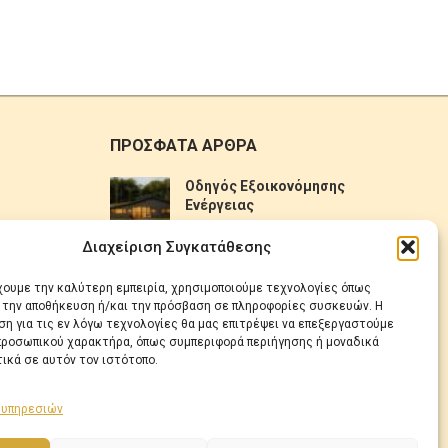
ΠΡΟΣΦΑΤΑ ΑΡΘΡΑ
Οδηγός Εξοικονόμησης
Ενέργειας
No Comments
Διαχείριση Συγκατάθεσης
Πως να επιλέξετε ηλιακό
έχουμε την καλύτερη εμπειρία, χρησιμοποιούμε τεχνολογίες όπως
θερμοσίφωνα
α την αποθήκευση ή/και την πρόσβαση σε πληροφορίες συσκευών. Η
η για τις εν λόγω τεχνολογίες θα μας επιτρέψει να επεξεργαστούμε
No Comments
ροσωπικού χαρακτήρα, όπως συμπεριφορά περιήγησης ή μοναδικά
ικά σε αυτόν τον ιστότοπο.
 υπηρεσιών