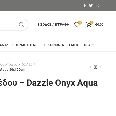
0
0
ΕΊΣΟΔΟΣ / ΕΓΓΡΑΦΉ
€
0,00
ΑΝΤΛΊΕΣ ΘΕΡΜΌΤΗΤΑΣ
ΕΠΙΚΟΙΝΩΝΊΑ
ΕΜΕΊΣ
ΝΈΑ
δου-Τοίχου
60x120
 Aqua 60x120cm
δου – Dazzle Onyx Aqua