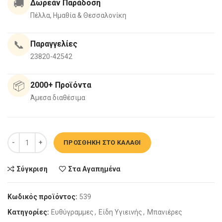
🚚
Δωρεάν Παράδοση
Πέλλα, Ημαθία & Θεσσαλονίκη
📞
Παραγγελίες
23820-42542
📦
2000+ Προϊόντα
Άμεσα διαθέσιμα
Μπανιέρα Sanitec Diana 170X75cm ποσότητα
ΠΡΟΣΘΉΚΗ ΣΤΟ ΚΑΛΆΘΙ
Σύγκριση
Στα Αγαπημένα
Κωδικός προϊόντος:
539
Κατηγορίες:
Eυθύγραμμες
,
Είδη Υγιεινής
,
Μπανιέρες