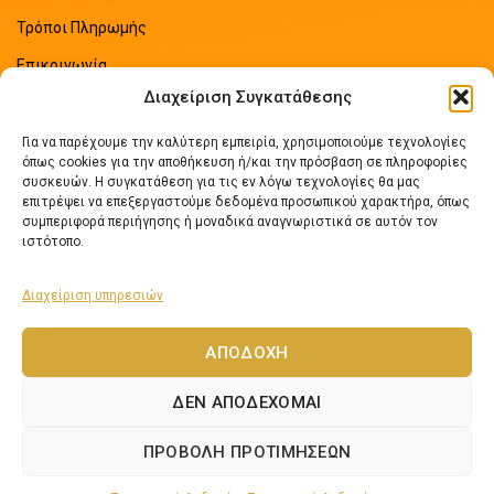
Τρόποι Πληρωμής
Επικοινωνία
Διαχείριση Συγκατάθεσης
Sitemap
Για να παρέχουμε την καλύτερη εμπειρία, χρησιμοποιούμε τεχνολογίες
ΠΡΟΣΦΑΤΑ ΑΡΘΡΑ
όπως cookies για την αποθήκευση ή/και την πρόσβαση σε πληροφορίες
συσκευών. Η συγκατάθεση για τις εν λόγω τεχνολογίες θα μας
επιτρέψει να επεξεργαστούμε δεδομένα προσωπικού χαρακτήρα, όπως
Οδηγός Εξοικονόμησης Ενέργειας
συμπεριφορά περιήγησης ή μοναδικά αναγνωριστικά σε αυτόν τον
No Comments
ιστότοπο.
Διαχείριση υπηρεσιών
Πως να επιλέξετε ηλιακό θερμοσίφωνα
No Comments
ΑΠΟΔΟΧΉ
ΔΕΝ ΑΠΟΔΈΧΟΜΑΙ
Lexicon Software
Netos.gr
2024 Αναπτύχθηκε από
- Εφαρμογές Νέων
ΠΡΟΒΟΛΉ ΠΡΟΤΙΜΉΣΕΩΝ
Τεχνολογιών.