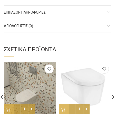
ΕΠΙΠΛΈΟΝ ΠΛΗΡΟΦΟΡΊΕΣ
ΑΞΙΟΛΟΓΉΣΕΙΣ (0)
ΣΧΕΤΙΚΆ ΠΡΟΪΌΝΤΑ
Λεκάνη Κρεμαστή Excel Rimless Slim Close ποσότητα
Λεκάνη Κρεμαστή Hansgroh