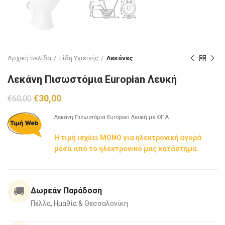
Αρχική σελίδα
Είδη Υγιεινής
Λεκάνες
Λεκάνη Πισωστόμια Europian Λευκή
Original
Η
€
30,00
€
60,00
price
τρέχουσα
was:
τιμή
Λεκάνη Πισωστόμια Europian Λευκή με ΦΠΑ
€60,00.
είναι:
Η τιμή ισχύει ΜΟΝΟ για ηλεκτρονική αγορά
€30,00.
μέσα από το ηλεκτρονικό μας κατάστημα.
🚚
Δωρεάν Παράδοση
Πέλλα, Ημαθία & Θεσσαλονίκη