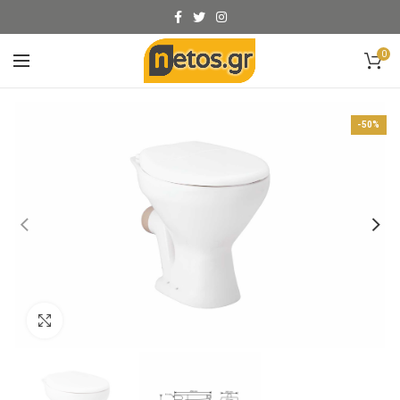
0
-50%
Click to enlarge