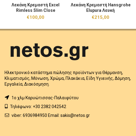
Λεκάνη Κρεμαστή Excel
Λεκάνη Κρεμαστή Hansgrohe
Rimless Slim Close
Elupura Λευκή
€
100,00
€
215,00
Ηλεκτρονικό κατάστημα πώλησης προϊόντων για Θέρμανση,
Κλιματισμός, Μόνωση, Χρώμα, Πλακάκια, Είδη Υγιεινής, Δόμηση,
Εργαλεία, Διακόσμηση.
1o χλμ Καρυώτισσας-Παλαιφύτου
Τηλέφωνο: +30 2382 042542
viber: 6936984950 Email: sakis@netos.gr