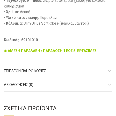
•
Τεχνολογία Rimless:
Χωρίς εσωτερικό χείλος για ευκολία
καθαρισμού
•
Χρώμα:
Λευκή
•
Υλικό κατασκευής:
Πορσελάνη
•
Κάλυμμα:
Slim UF με Soft-Close (περιλαμβάνεται)
Κωδικός: 69101010
∗ ΑΜΕΣΗ ΠΑΡΑΛΑΒΗ / ΠΑΡΑΔΟΣΗ 1 ΕΩΣ 5 ΕΡΓΑΣΙΜΕΣ
ΕΠΙΠΛΈΟΝ ΠΛΗΡΟΦΟΡΊΕΣ
ΑΞΙΟΛΟΓΉΣΕΙΣ (0)
ΣΧΕΤΙΚΆ ΠΡΟΪΌΝΤΑ