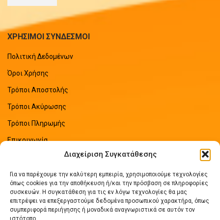
ΧΡΗΣΙΜΟΙ ΣΥΝΔΕΣΜΟΙ
Πολιτική Δεδομένων
Όροι Χρήσης
Τρόποι Αποστολής
Τρόποι Ακύρωσης
Τρόποι Πληρωμής
Επικοινωνία
Διαχείριση Συγκατάθεσης
Sitemap
Για να παρέχουμε την καλύτερη εμπειρία, χρησιμοποιούμε τεχνολογίες
ΠΡΟΣΦΑΤΑ ΑΡΘΡΑ
όπως cookies για την αποθήκευση ή/και την πρόσβαση σε πληροφορίες
συσκευών. Η συγκατάθεση για τις εν λόγω τεχνολογίες θα μας
επιτρέψει να επεξεργαστούμε δεδομένα προσωπικού χαρακτήρα, όπως
Οδηγός Εξοικονόμησης Ενέργειας
συμπεριφορά περιήγησης ή μοναδικά αναγνωριστικά σε αυτόν τον
No Comments
ιστότοπο.