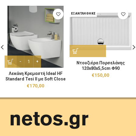
ΕΞΑΝΤΛΉΘΗΚΕ
Λεκάνη Κρεμαστή Ideal HF Standard Tesi II με Soft Close Λευ
Ντουζιέρα Πορσελάνης
120x80x5,5cm Φ90
Λεκάνη Κρεμαστή Ideal HF
€
150,00
Standard Tesi II με Soft Close
Λευκή
€
170,00