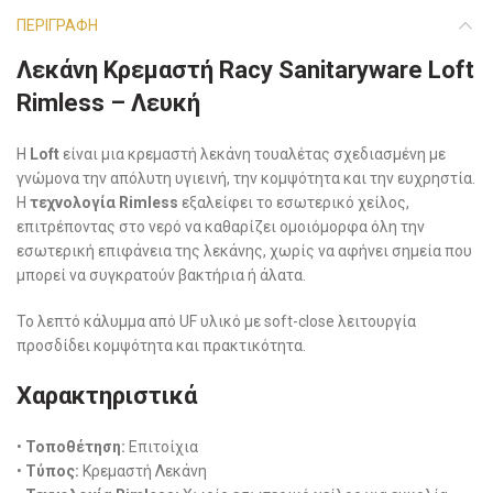
ΠΕΡΙΓΡΑΦΉ
Λεκάνη Κρεμαστή Racy Sanitaryware Loft
Rimless – Λευκή
Η
Loft
είναι μια κρεμαστή λεκάνη τουαλέτας σχεδιασμένη με
γνώμονα την απόλυτη υγιεινή, την κομψότητα και την ευχρηστία.
Η
τεχνολογία Rimless
εξαλείφει το εσωτερικό χείλος,
επιτρέποντας στο νερό να καθαρίζει ομοιόμορφα όλη την
εσωτερική επιφάνεια της λεκάνης, χωρίς να αφήνει σημεία που
μπορεί να συγκρατούν βακτήρια ή άλατα.
Το λεπτό κάλυμμα από UF υλικό με soft-close λειτουργία
προσδίδει κομψότητα και πρακτικότητα.
Χαρακτηριστικά
•
Τοποθέτηση:
Επιτοίχια
•
Τύπος:
Κρεμαστή Λεκάνη