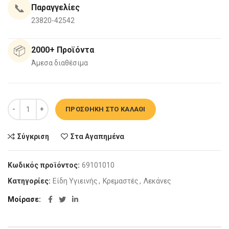
📞
Παραγγελίες
23820-42542
📦
2000+ Προϊόντα
Άμεσα διαθέσιμα
Λεκάνη Κρεμαστή Loft Rimless Λευκή ποσότητα
ΠΡΟΣΘΉΚΗ ΣΤΟ ΚΑΛΆΘΙ
Σύγκριση
Στα Αγαπημένα
Κωδικός προϊόντος:
69101010
Κατηγορίες:
Είδη Υγιεινής
,
Κρεμαστές
,
Λεκάνες
Μοίρασε