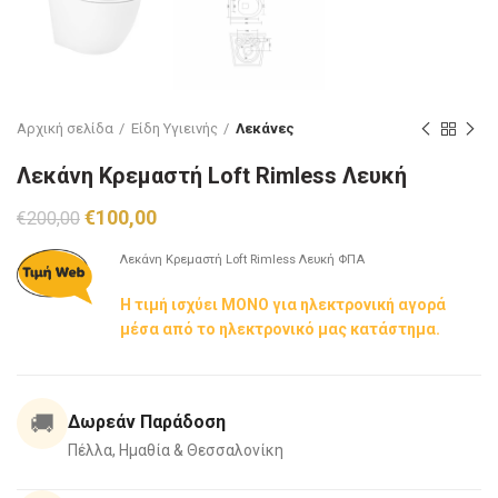
Αρχική σελίδα
Είδη Υγιεινής
Λεκάνες
Λεκάνη Κρεμαστή Loft Rimless Λευκή
Original
Η
€
100,00
€
200,00
price
τρέχουσα
was:
τιμή
Λεκάνη Κρεμαστή Loft Rimless Λευκή ΦΠΑ
€200,00.
είναι:
Η τιμή ισχύει ΜΟΝΟ για ηλεκτρονική αγορά
€100,00.
μέσα από το ηλεκτρονικό μας κατάστημα.
🚚
Δωρεάν Παράδοση
Πέλλα, Ημαθία & Θεσσαλονίκη