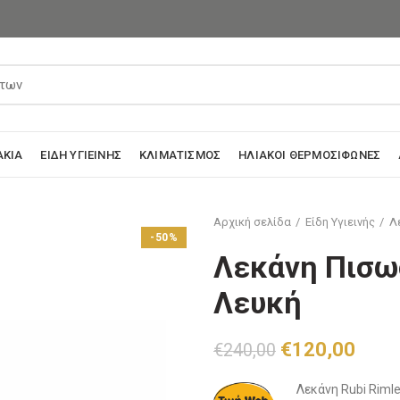
ΆΚΙΑ
ΕΊΔΗ ΥΓΙΕΙΝΉΣ
ΚΛΙΜΑΤΙΣΜΌΣ
ΗΛΙΑΚΟΊ ΘΕΡΜΟΣΊΦΩΝΕΣ
Αρχική σελίδα
Είδη Υγιεινής
Λ
-50%
Λεκάνη Πισωσ
Λευκή
Original
Η
€
120,00
€
240,00
price
τρέχ
Λεκάνη Rubi Riml
was:
τιμή