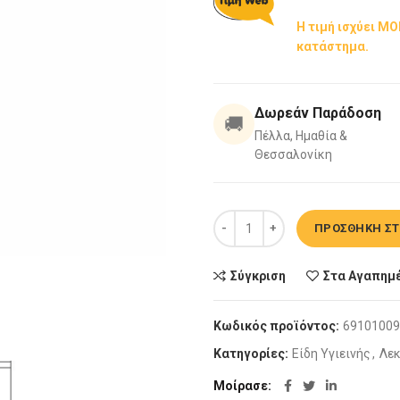
€240,00.
είναι
Η τιμή ισχύει Μ
€120
κατάστημα.
Δωρεάν Παράδοση
🚚
Πέλλα, Ημαθία &
Θεσσαλονίκη
Λεκάνη Πισωστόμια Rubi Rimles
ΠΡΟΣΘΉΚΗ ΣΤ
Σύγκριση
Στα Αγαπημ
Κωδικός προϊόντος:
69101009
Κατηγορίες:
Είδη Υγιεινής
,
Λε
Μοίρασε