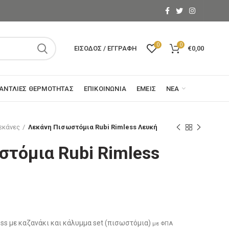
0
0
ΕΊΣΟΔΟΣ / ΕΓΓΡΑΦΉ
€
0,00
ΑΝΤΛΊΕΣ ΘΕΡΜΌΤΗΤΑΣ
ΕΠΙΚΟΙΝΩΝΊΑ
ΕΜΕΊΣ
ΝΈΑ
εκάνες
Λεκάνη Πισωστόμια Rubi Rimless Λευκή
τόμια Rubi Rimless
ουσα
ess με καζανάκι και κάλυμμα set (πισωστόμια)
με ΦΠΑ