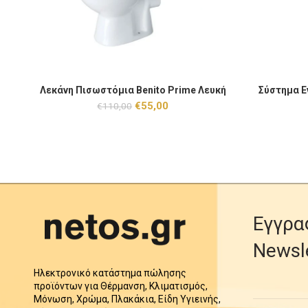
Λεκάνη Πισωστόμια Benito Prime Λευκή ποσότητα
Σύστημα Εντ
Λεκάνη Πισωστόμια Benito Prime Λευκή
Σύστημα Ε
ΠΡΟΣΘΉΚΗ ΣΤΟ ΚΑΛΆΘΙ
Original
Η
€
55,00
€
110,00
price
τρέχουσα
was:
τιμή
€110,00.
είναι:
€55,00.
Εγγρα
Newsl
Ηλεκτρονικό κατάστημα πώλησης
προϊόντων για Θέρμανση, Κλιματισμός,
Μόνωση, Χρώμα, Πλακάκια, Είδη Υγιεινής,