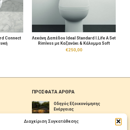
Connect Classic με Καζανάκι Λευκή ποσότητα
Λεκάνη Δαπέδου Ideal Standard I.Life A Set Rimless
Λε
rd Connect
Λεκάνη Δαπέδου Ideal Standard I.Life A Set
 ΚΑΛΆΘΙ
ΠΡΟΣΘΉΚΗ ΣΤΟ ΚΑΛΆΘΙ
ευκή
Rimless με Καζανάκι & Κάλυμμα Soft
Close Λευκή
€
250,00
ΠΡΟΣΦΑΤΑ ΑΡΘΡΑ
Οδηγός Εξοικονόμησης
Ενέργειας
No Comments
Διαχείριση Συγκατάθεσης