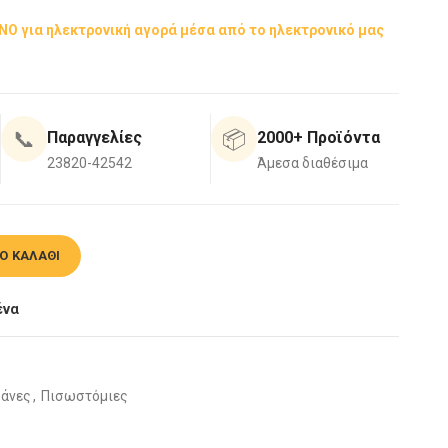
:
ΟΝΟ για ηλεκτρονική αγορά μέσα από το ηλεκτρονικό μας
,00.
📞
📦
Παραγγελίες
2000+ Προϊόντα
23820-42542
Άμεσα διαθέσιμα
s Λευκή ποσότητα
Ο ΚΑΛΆΘΙ
ένα
κάνες
,
Πισωστόμιες