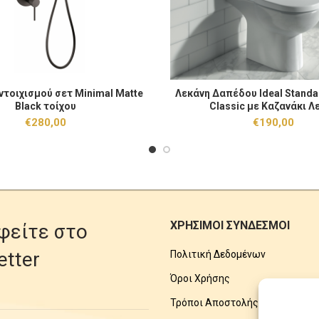
οιχισμού σετ Minimal Matte Black τοίχου ποσότητα
Λεκάνη Δαπέδου Ideal Standard 
ντοιχισμού σετ Minimal Matte
Λεκάνη Δαπέδου Ideal Standa
ΠΡΟΣΘΉΚΗ ΣΤΟ ΚΑΛΆΘΙ
ΠΡΟΣΘΉΚΗ ΣΤΟ
Black τοίχου
Classic με Καζανάκι Λ
€
280,00
€
190,00
ΧΡΗΣΙΜΟΙ ΣΥΝΔΕΣΜΟΙ
φείτε στο
etter
Πολιτική Δεδομένων
Όροι Χρήσης
Τρόποι Αποστολής