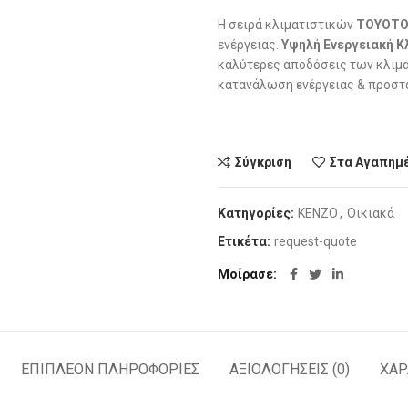
Η σειρά κλιματιστικών
TOYOTO
ενέργειας.
Υψηλή Ενεργειακή Κ
καλύτερες αποδόσεις των κλιμα
κατανάλωση ενέργειας & προστ
Σύγκριση
Στα Αγαπημ
Κατηγορίες:
KENZO
,
Οικιακά
Ετικέτα:
request-quote
Μοίρασε
ΕΠΙΠΛΈΟΝ ΠΛΗΡΟΦΟΡΊΕΣ
ΑΞΙΟΛΟΓΉΣΕΙΣ (0)
ΧΑΡ