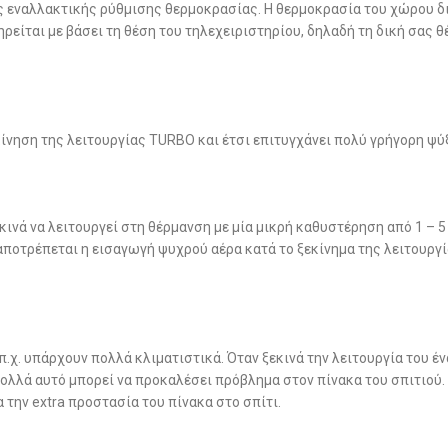
ς εναλλακτικής ρύθμισης θερμοκρασίας. Η θερμοκρασία του χώρου δι
ηρείται με βάσει τη θέση του τηλεχειριστηρίου, δηλαδή τη δική σας θ
κίνηση της λειτουργίας TURBO και έτσι επιτυγχάνει πολύ γρήγορη ψύ
κινά να λειτουργεί στη θέρμανση με μία μικρή καθυστέρηση από 1 – 
αποτρέπεται η εισαγωγή ψυχρού αέρα κατά το ξεκίνημα της λειτουργί
 π.χ. υπάρχουν πολλά κλιματιστικά. Όταν ξεκινά την λειτουργία του 
πολλά αυτό μπορεί να προκαλέσει πρόβλημα στον πίνακα του σπιτιού. Μ
την extra προστασία του πίνακα στο σπίτι.