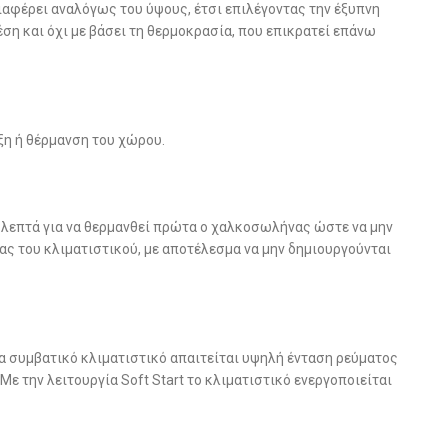
αφέρει αναλόγως του ύψους, έτσι επιλέγοντας την έξυπνη
έση και όχι με βάσει τη θερμοκρασία, που επικρατεί επάνω
ξη ή θέρμανση του χώρου.
5 λεπτά για να θερμανθεί πρώτα ο χαλκοσωλήνας ώστε να μην
ας του κλιματιστικού, με αποτέλεσμα να μην δημιουργούνται
ένα συμβατικό κλιματιστικό απαιτείται υψηλή ένταση ρεύματος
ε την λειτουργία Soft Start το κλιματιστικό ενεργοποιείται