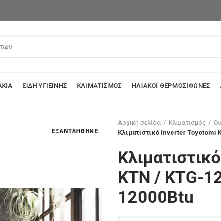
ΆΚΙΑ
ΕΊΔΗ ΥΓΙΕΙΝΉΣ
ΚΛΙΜΑΤΙΣΜΌΣ
ΗΛΙΑΚΟΊ ΘΕΡΜΟΣΊΦΩΝΕΣ
Αρχική σελίδα
Κλιματισμός
Οι
ΕΞΑΝΤΛΉΘΗΚΕ
Κλιματιστικό Ιnverter Toyotomi 
Κλιματιστικό
KTN / KTG-12
12000Btu