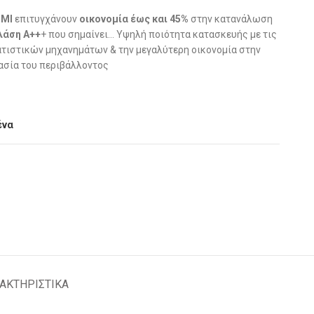
MI
επιτυγχάνουν
οικονομία έως και 45%
στην κατανάλωση
λάση Α++
+ που σημαίνει… Yψηλή ποιότητα κατασκευής με τις
τιστικών μηχανημάτων & την μεγαλύτερη οικονομία στην
ασία του περιβάλλοντος
ένα
ΑΚΤHΡΙΣΤΙΚΑ