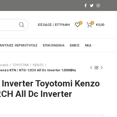
0
0
ΕΊΣΟΔΟΣ / ΕΓΓΡΑΦΉ
€
0,00
ΑΝΤΛΊΕΣ ΘΕΡΜΌΤΗΤΑΣ
ΕΠΙΚΟΙΝΩΝΊΑ
ΕΜΕΊΣ
ΝΈΑ
κιακά
TOYΟTOMI
KENZO
Kenzo KTN / KTG-12CH All Dc Inverter 12000Btu
 Ιnverter Toyotomi Kenzo
CH All Dc Inverter