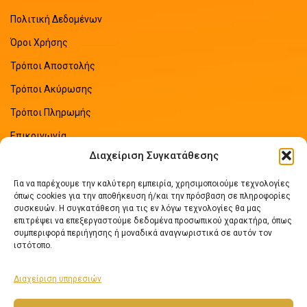
Πολιτική Δεδομένων
Όροι Χρήσης
Τρόποι Αποστολής
Τρόποι Ακύρωσης
Τρόποι Πληρωμής
Επικοινωνία
Διαχείριση Συγκατάθεσης
Sitemap
Για να παρέχουμε την καλύτερη εμπειρία, χρησιμοποιούμε τεχνολογίες
ΠΡΟΣΦΑΤΑ ΑΡΘΡΑ
όπως cookies για την αποθήκευση ή/και την πρόσβαση σε πληροφορίες
συσκευών. Η συγκατάθεση για τις εν λόγω τεχνολογίες θα μας
επιτρέψει να επεξεργαστούμε δεδομένα προσωπικού χαρακτήρα, όπως
Οδηγός Εξοικονόμησης Ενέργειας
συμπεριφορά περιήγησης ή μοναδικά αναγνωριστικά σε αυτόν τον
No Comments
ιστότοπο.
Διαχείριση υπηρεσιών
Πως να επιλέξετε ηλιακό θερμοσίφωνα
No Comments