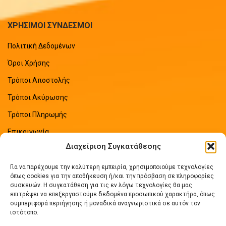
ΧΡΗΣΙΜΟΙ ΣΥΝΔΕΣΜΟΙ
Πολιτική Δεδομένων
Όροι Χρήσης
Τρόποι Αποστολής
Τρόποι Ακύρωσης
Τρόποι Πληρωμής
Επικοινωνία
Διαχείριση Συγκατάθεσης
Sitemap
Για να παρέχουμε την καλύτερη εμπειρία, χρησιμοποιούμε τεχνολογίες
ΠΡΟΣΦΑΤΑ ΑΡΘΡΑ
όπως cookies για την αποθήκευση ή/και την πρόσβαση σε πληροφορίες
συσκευών. Η συγκατάθεση για τις εν λόγω τεχνολογίες θα μας
επιτρέψει να επεξεργαστούμε δεδομένα προσωπικού χαρακτήρα, όπως
Οδηγός Εξοικονόμησης Ενέργειας
συμπεριφορά περιήγησης ή μοναδικά αναγνωριστικά σε αυτόν τον
No Comments
ιστότοπο.