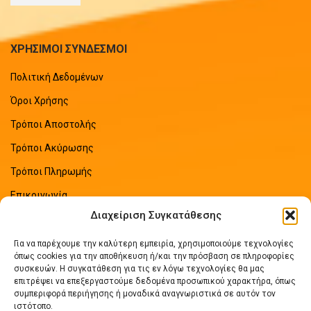
ΧΡΗΣΙΜΟΙ ΣΥΝΔΕΣΜΟΙ
Πολιτική Δεδομένων
Όροι Χρήσης
Τρόποι Αποστολής
Τρόποι Ακύρωσης
Τρόποι Πληρωμής
Επικοινωνία
Διαχείριση Συγκατάθεσης
Sitemap
Για να παρέχουμε την καλύτερη εμπειρία, χρησιμοποιούμε τεχνολογίες
ΠΡΟΣΦΑΤΑ ΑΡΘΡΑ
όπως cookies για την αποθήκευση ή/και την πρόσβαση σε πληροφορίες
συσκευών. Η συγκατάθεση για τις εν λόγω τεχνολογίες θα μας
επιτρέψει να επεξεργαστούμε δεδομένα προσωπικού χαρακτήρα, όπως
Οδηγός Εξοικονόμησης Ενέργειας
συμπεριφορά περιήγησης ή μοναδικά αναγνωριστικά σε αυτόν τον
No Comments
ιστότοπο.