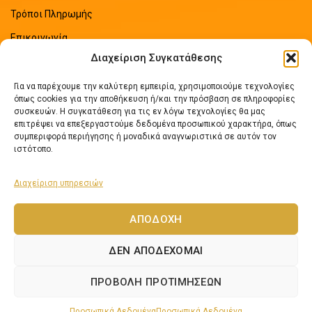
Τρόποι Πληρωμής
Επικοινωνία
Διαχείριση Συγκατάθεσης
Sitemap
Για να παρέχουμε την καλύτερη εμπειρία, χρησιμοποιούμε τεχνολογίες
ΠΡΟΣΦΑΤΑ ΑΡΘΡΑ
όπως cookies για την αποθήκευση ή/και την πρόσβαση σε πληροφορίες
συσκευών. Η συγκατάθεση για τις εν λόγω τεχνολογίες θα μας
επιτρέψει να επεξεργαστούμε δεδομένα προσωπικού χαρακτήρα, όπως
Οδηγός Εξοικονόμησης Ενέργειας
συμπεριφορά περιήγησης ή μοναδικά αναγνωριστικά σε αυτόν τον
No Comments
ιστότοπο.
Διαχείριση υπηρεσιών
Πως να επιλέξετε ηλιακό θερμοσίφωνα
No Comments
ΑΠΟΔΟΧΉ
ΔΕΝ ΑΠΟΔΈΧΟΜΑΙ
Lexicon Software
Netos.gr
2024 Αναπτύχθηκε από
- Εφαρμογές Νέων
ΠΡΟΒΟΛΉ ΠΡΟΤΙΜΉΣΕΩΝ
Τεχνολογιών.
Προσωπικά Δεδομένα
Προσωπικά Δεδομένα