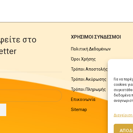
ΧΡΗΣΙΜΟΙ ΣΥΝΔΕΣΜΟΙ
φείτε στο
etter
Πολιτική Δεδομένων
Όροι Χρήσης
Τρόποι Αποστολής
Τρόποι Ακύρωσης
Για να παρ
cookies γι
Τρόποι Πληρωμής
συγκατάθεσ
δεδομένα π
Επικοινωνία
αναγνωριστ
Sitemap
Διαχείριση
ΑΠΟΔ