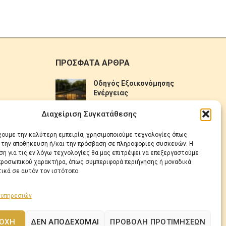
ΠΡΟΣΦΑΤΑ ΑΡΘΡΑ
Οδηγός Εξοικονόμησης
Ενέργειας
No Comments
Διαχείριση Συγκατάθεσης
Πως να επιλέξετε ηλιακό
έχουμε την καλύτερη εμπειρία, χρησιμοποιούμε τεχνολογίες όπως
θερμοσίφωνα
α την αποθήκευση ή/και την πρόσβαση σε πληροφορίες συσκευών. Η
η για τις εν λόγω τεχνολογίες θα μας επιτρέψει να επεξεργαστούμε
No Comments
ροσωπικού χαρακτήρα, όπως συμπεριφορά περιήγησης ή μοναδικά
ικά σε αυτόν τον ιστότοπο.
 υπηρεσιών
ΟΧΉ
ΔΕΝ ΑΠΟΔΈΧΟΜΑΙ
ΠΡΟΒΟΛΉ ΠΡΟΤΙΜΉΣΕΩΝ