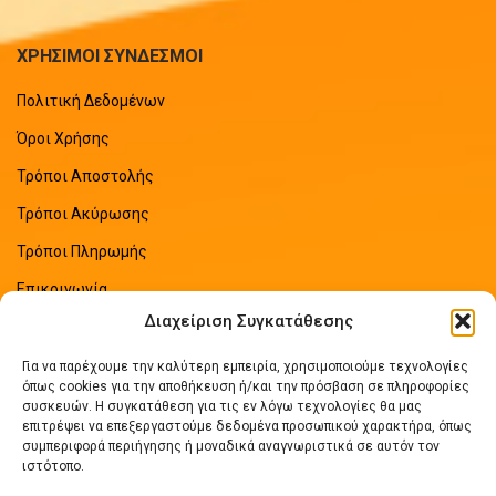
ΧΡΗΣΙΜΟΙ ΣΥΝΔΕΣΜΟΙ
Πολιτική Δεδομένων
Όροι Χρήσης
Τρόποι Αποστολής
Τρόποι Ακύρωσης
Τρόποι Πληρωμής
Επικοινωνία
Διαχείριση Συγκατάθεσης
Sitemap
Για να παρέχουμε την καλύτερη εμπειρία, χρησιμοποιούμε τεχνολογίες
ΠΡΟΣΦΑΤΑ ΑΡΘΡΑ
όπως cookies για την αποθήκευση ή/και την πρόσβαση σε πληροφορίες
συσκευών. Η συγκατάθεση για τις εν λόγω τεχνολογίες θα μας
επιτρέψει να επεξεργαστούμε δεδομένα προσωπικού χαρακτήρα, όπως
Οδηγός Εξοικονόμησης Ενέργειας
συμπεριφορά περιήγησης ή μοναδικά αναγνωριστικά σε αυτόν τον
No Comments
ιστότοπο.