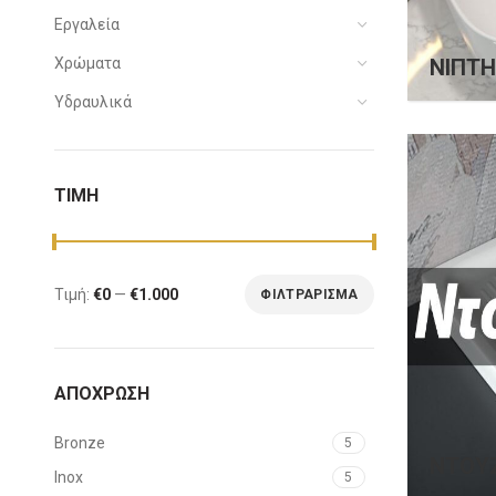
Εργαλεία
ΝΙΠΤΉ
Χρώματα
Υδραυλικά
ΤΙΜΗ
Τιμή:
€0
—
€1.000
ΦΙΛΤΡΆΡΙΣΜΑ
Ελάχιστη
Μέγιστη
τιμή
τιμή
ΑΠΌΧΡΩΣΗ
Bronze
5
ΝΤΟΥΖ
Inox
5