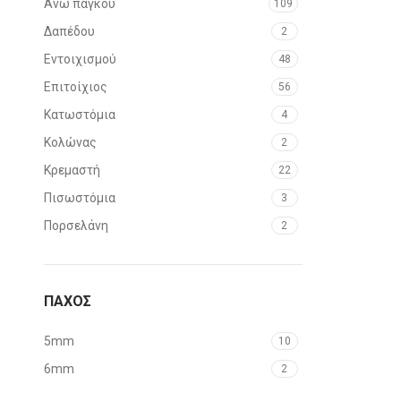
Άνω πάγκου
109
60cm
28
Δαπέδου
2
65cm
14
Εντοιχισμού
48
70cm
8
Επιτοίχιος
56
75cm
17
Κατωστόμια
4
80cm
12
Κολώνας
2
85cm
10
Κρεμαστή
22
90cm
22
Πισωστόμια
3
Πορσελάνη
2
ΠΑΧΟΣ
5mm
10
6mm
2