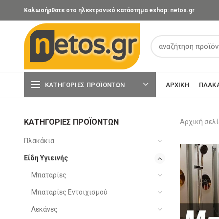
Καλωσήρθατε στο ηλεκτρονικό κατάστημα eshop: netos.gr
ΚΑΤΗΓΟΡΊΕΣ ΠΡΟΪΌΝΤΩΝ
ΑΡΧΙΚΉ
ΠΛΑΚ
ΚΑΤΗΓΟΡΊΕΣ ΠΡΟΪΌΝΤΩΝ
Αρχική σελ
Πλακάκια
Είδη Υγιεινής
Μπαταρίες
Μπαταρίες Εντοιχισμού
Λεκάνες