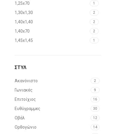
1,25x70
1
1,30x1,30
2
1,40x1,40
2
1,40x70
2
1,45x1,45
1
1,50x1,50
2
1,50x70
2
ΣΤΥΛ
1,52x82
1
1,60x70
2
Ακανόνιστο
2
1,60x75
1
Γωνιακές
9
1,60x80
1
Επιτοίχιος
16
1,70x70
3
Ευθύγραμμες
30
1,70x75
4
Οβάλ
12
1,70x80
3
Ορθογώνιο
14
1,70x82
1