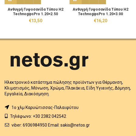
Aνθυγρή Γυψοσανίδα Τύπου H2
Aνθυγρή Γυψοσανίδα Τύπου H2
TechnogipsPro 1.20×2.50
TechnogipsPro 1.20×3.00
€
13,50
€
16,20
Ηλεκτρονικό κατάστημα πώλησης προϊόντων για Θέρμανση,
Κλιματισμός, Μόνωση, Χρώμα, Πλακάκια, Είδη Υγιεινής, Δόμηση,
Εργαλεία, Διακόσμηση.
1o χλμ Καρυώτισσας-Παλαιφύτου
Τηλέφωνο: +30 2382 042542
viber: 6936984950 Email: sakis@netos.gr