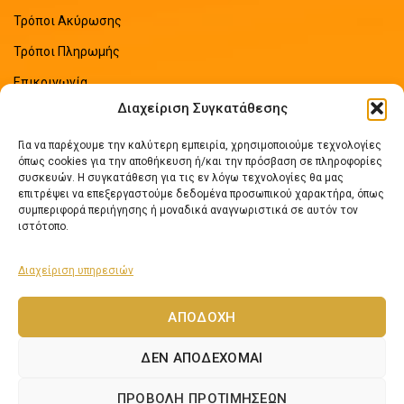
Τρόποι Ακύρωσης
Τρόποι Πληρωμής
Επικοινωνία
Διαχείριση Συγκατάθεσης
Sitemap
Για να παρέχουμε την καλύτερη εμπειρία, χρησιμοποιούμε τεχνολογίες
ΠΡΟΣΦΑΤΑ ΑΡΘΡΑ
όπως cookies για την αποθήκευση ή/και την πρόσβαση σε πληροφορίες
συσκευών. Η συγκατάθεση για τις εν λόγω τεχνολογίες θα μας
επιτρέψει να επεξεργαστούμε δεδομένα προσωπικού χαρακτήρα, όπως
Οδηγός Εξοικονόμησης Ενέργειας
συμπεριφορά περιήγησης ή μοναδικά αναγνωριστικά σε αυτόν τον
No Comments
ιστότοπο.
Διαχείριση υπηρεσιών
Πως να επιλέξετε ηλιακό θερμοσίφωνα
No Comments
ΑΠΟΔΟΧΉ
ΔΕΝ ΑΠΟΔΈΧΟΜΑΙ
Lexicon Software
Netos.gr
2024 Αναπτύχθηκε από
- Εφαρμογές Νέων
ΠΡΟΒΟΛΉ ΠΡΟΤΙΜΉΣΕΩΝ
Τεχνολογιών.