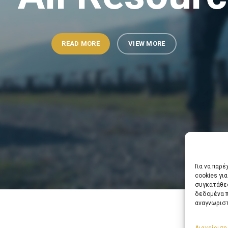
READ MORE
VIEW MORE
Για να παρ
cookies γι
συγκατάθεσ
δεδομένα π
αναγνωριστ