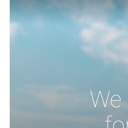
We 
fo