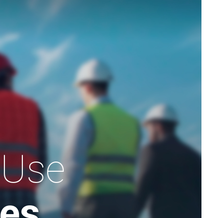
 Use
ces