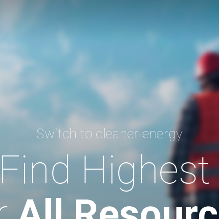
Switch to cleaner energy
Find Highest
r
All Resour