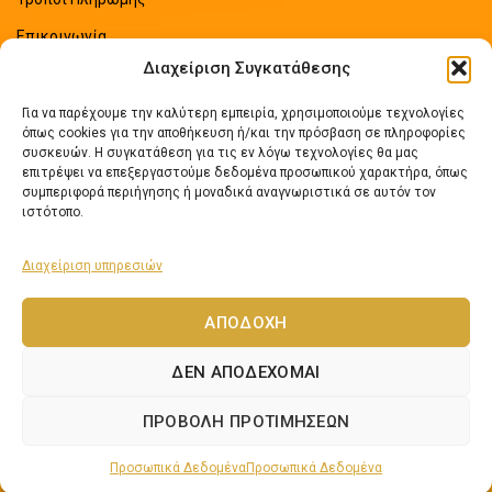
Επικοινωνία
Διαχείριση Συγκατάθεσης
Sitemap
Για να παρέχουμε την καλύτερη εμπειρία, χρησιμοποιούμε τεχνολογίες
ΠΡΟΣΦΑΤΑ ΑΡΘΡΑ
όπως cookies για την αποθήκευση ή/και την πρόσβαση σε πληροφορίες
συσκευών. Η συγκατάθεση για τις εν λόγω τεχνολογίες θα μας
επιτρέψει να επεξεργαστούμε δεδομένα προσωπικού χαρακτήρα, όπως
Οδηγός Εξοικονόμησης Ενέργειας
συμπεριφορά περιήγησης ή μοναδικά αναγνωριστικά σε αυτόν τον
No Comments
ιστότοπο.
Διαχείριση υπηρεσιών
Πως να επιλέξετε ηλιακό θερμοσίφωνα
No Comments
ΑΠΟΔΟΧΉ
ΔΕΝ ΑΠΟΔΈΧΟΜΑΙ
Lexicon Software
Netos.gr
2024 Αναπτύχθηκε από
- Εφαρμογές Νέων
ΠΡΟΒΟΛΉ ΠΡΟΤΙΜΉΣΕΩΝ
Τεχνολογιών.
Προσωπικά Δεδομένα
Προσωπικά Δεδομένα