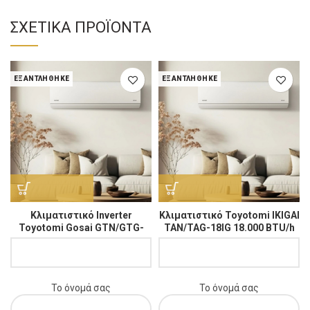
ΣΧΕΤΙΚΆ ΠΡΟΪΌΝΤΑ
ΕΞΑΝΤΛΉΘΗΚΕ
ΕΞΑΝΤΛΉΘΗΚΕ
Κλιματιστικό Ιnverter
Κλιματιστικό Toyotomi IKIGAI
Toyotomi Gosai GTN/GTG-
TAN/TAG-18IG 18.000 BTU/h
24CMW 24.000 BTU/h
Το όνομά σας
Το όνομά σας