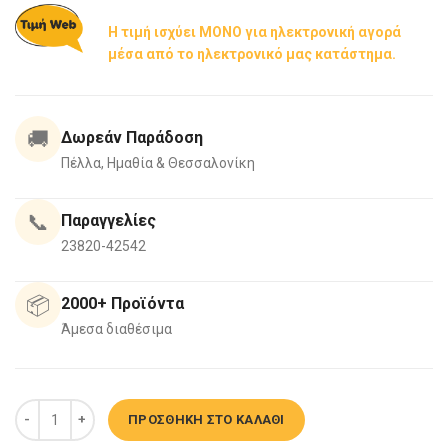
Η τιμή ισχύει ΜΟΝΟ για ηλεκτρονική αγορά
μέσα από το ηλεκτρονικό μας κατάστημα.
🚚
Δωρεάν Παράδοση
Πέλλα, Ημαθία & Θεσσαλονίκη
📞
Παραγγελίες
23820-42542
📦
2000+ Προϊόντα
Άμεσα διαθέσιμα
Κλιματιστικό Ιnverter by NETOS - NT-TD18I BTU με Wi-Fi ποσότητα
ΠΡΟΣΘΉΚΗ ΣΤΟ ΚΑΛΆΘΙ